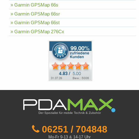
» Garmin GPSMap 66s
» Garmin GPSMap 66sr
» Garmin GPSMap 66st
» Garmin GPSMap 276Cx
Der Spezialist für mobile Technik & Zubehör
06251 / 704848
Mo-Fr 9-13 & 14-17 Uhr