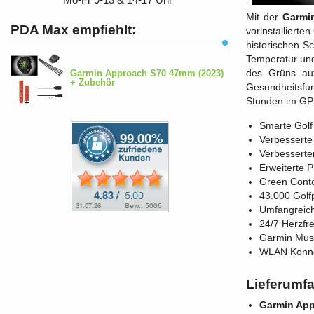
Mit der
Garmi
PDA Max empfiehlt:
vorinstallierte
historischen S
Temperatur und
des Grüns auf
Garmin Approach S70 47mm (2023)
+ Zubehör
Gesundheitsfun
Stunden im GP
Smarte Gol
Verbesserte 
Verbesserte
Erweiterte 
Green Conto
43.000 Golfpl
Umfangreich
24/7 Herzfr
Garmin Mus
WLAN Konnek
Lieferumf
Garmin App