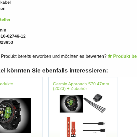
kabel
ion
eller
min
010-02746-12
323653
 Produkt bereits erworben und möchten es bewerten?
Produkt be
kel könnten Sie ebenfalls interessieren:
rodukte
Garmin Approach S70 47mm
(2023) + Zubehör