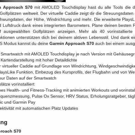
n Approach S70
mit AMOLED Touchdisplay hast du alle Tools die d
n Golfplätzen weltweit. Der virtuelle Caddie zeigt dir die Streuungsdat
chwungdaten, der Höhe, Windrichtung und mehr. Die erweiterte PlaysL
 Luftdruck dank eines integrierten Barometers. Plane deinen besten Pi
 ausgewählten Golfplätzen anzeigen. Mehr als 40 vorinstalliert
ktionen unterstützen dich bei deinem aktiven Lebensstil. Und dank 
S Modus kannst du deine
Garmin Approach S70
auch bei einem ausg
f Smartwatch mit AMOLED Touchdisplay je nach Version mit Gehäus
Kartendarstellung mit hoher Detaildichte
r virtueller Caddie auf Grundlage von Windrichtung, Windgeschwindigk
PlaysLike Funktion, Einbezug des Kursprofils, der Flugbahn und von We
ur Daten auf der Smartwatch
ätze vorinstalliert
es Health- und Fitness-Tracking mit animierten Workouts und vorinstal
equenzmessung, Pulse Ox Sensor, HRV Status, Erholungsratgeber, tägl
ic und Garmin Pay
tivität mit automatischen Platz Updates
ang
roach S70