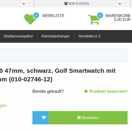
B2B KUNDEN
0
0
MERKLISTE
WARENKORB
0,00 EUR
Straßennavigation
Fahrradanhänger
Hersteller A-Z
0 47mm, schwarz, Golf Smartwatch mit
m (010-02746-12)
Bereits gekauft?
Produkt bewerten!
igen
Bestellen