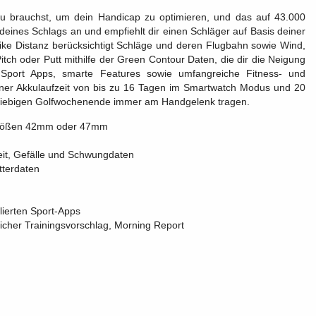
u brauchst, um dein Handicap zu optimieren, und das auf 43.000
en deines Schlags an und empfiehlt dir einen Schläger auf Basis deiner
ike Distanz berücksichtigt Schläge und deren Flugbahn sowie Wind,
tch oder Putt mithilfe der Green Contour Daten, die dir die Neigung
e Sport Apps, smarte Features sowie umfangreiche Fitness- und
einer Akkulaufzeit von bis zu 16 Tagen im Smartwatch Modus und 20
iebigen Golfwochenende immer am Handgelenk tragen.
egrößen 42mm oder 47mm
eit, Gefälle und Schwungdaten
tterdaten
lierten Sport-Apps
icher Trainingsvorschlag, Morning Report