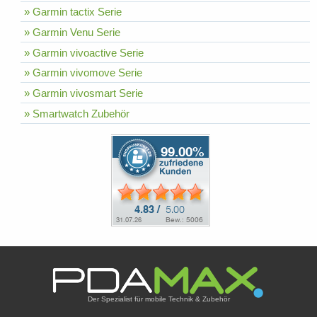
» Garmin tactix Serie
» Garmin Venu Serie
» Garmin vivoactive Serie
» Garmin vivomove Serie
» Garmin vivosmart Serie
» Smartwatch Zubehör
Der Spezialist für mobile Technik & Zubehör