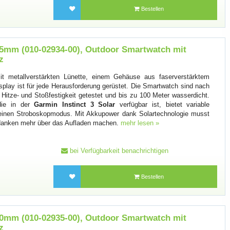
Bestellen
 45mm (010-02934-00), Outdoor Smartwatch mit
z
t metallverstärkten Lünette, einem Gehäuse aus faserverstärktem
play ist für jede Herausforderung gerüstet. Die Smartwatch sind nach
 Hitze- und Stoßfestigkeit getestet und bis zu 100 Meter wasserdicht.
die in der
Garmin Instinct 3 Solar
verfügbar ist, bietet variable
d einen Stroboskopmodus. Mit Akkupower dank Solartechnologie musst
edanken mehr über das Aufladen machen.
mehr lesen »
bei Verfügbarkeit benachrichtigen
Bestellen
 50mm (010-02935-00), Outdoor Smartwatch mit
z