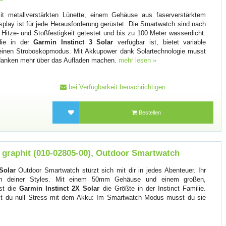
t metallverstärkten Lünette, einem Gehäuse aus faserverstärktem
play ist für jede Herausforderung gerüstet. Die Smartwatch sind nach
 Hitze- und Stoßfestigkeit getestet und bis zu 100 Meter wasserdicht.
die in der
Garmin Instinct 3 Solar
verfügbar ist, bietet variable
d einen Stroboskopmodus. Mit Akkupower dank Solartechnologie musst
edanken mehr über das Aufladen machen.
mehr lesen »
bei Verfügbarkeit benachrichtigen
Bestellen
, graphit (010-02805-00), Outdoor Smartwatch
Solar
Outdoor Smartwatch stürzt sich mit dir in jedes Abenteuer. Ihr
m deiner Styles. Mit einem 50mm Gehäuse und einem großen,
ist die
Garmin Instinct 2X Solar
die Größte in der Instinct Familie.
ast du null Stress mit dem Akku: Im Smartwatch Modus musst du sie