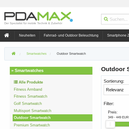
Der Spezialist für mobile Technik & Zubehör
Neuheiten
Fahrrad- und Outdoor Beleuchtung
Smartphone 
Smartwatches
Outdoor Smartwatch
Outdoor 
» Smartwatches
Sortierung:
Alle Produkte
Fitness Armband
Fitness Smartwatch
Filter:
Golf Smartwatch
Multisport Smartwatch
Preis:
349 - 449 EUR
Outdoor Smartwatch
Premium Smartwatch