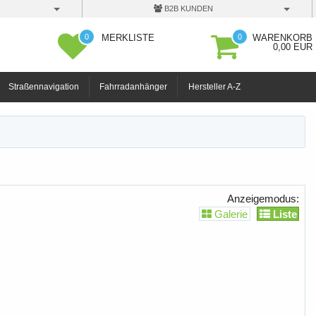
B2B KUNDEN
0
0
MERKLISTE
WARENKORB
0,00 EUR
Straßennavigation
Fahrradanhänger
Hersteller A-Z
Anzeigemodus:
Galerie
Liste