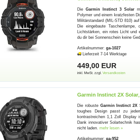
Die
Garmin Instinct 3 Solar
mi
Polymer und einem kratzfesten Dis
Militärstandard (MIL-STD 810) auf
Die eingebaute Taschenlampe, 
Lichtstärken, ein rotes Licht un
du dir bei Sonnenschein keine G
Artikelnummer:
ga-1027
Lieferzeit 7-14 Werktage
449,00 EUR
inkl. MwSt. zzgl.
Versandkosten
Garmin Instinct 2X Solar
Die robuste
Garmin Instinct 2X 
toughes Design passt zu jede
kontrastreichen 1,1 Zoll Display 
Dank innovativer Solartechnik h
nicht laden.
mehr lesen »
Artikelnummer:
ga-952