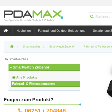
Der Spezialist für mobile Technik & Zubehör
Neuheiten
Fahrrad- und Outdoor Beleuchtung
Smartphone 
Smartwatches
Smartwatch Zubehör
Fahrrad- & Fitnesssen
Smartwatches
» Smartwatch Zubehör
Alle Produkte
Fahrrad- & Fitnesssensoren
Fragen zum Produkt?
06251 / 704848