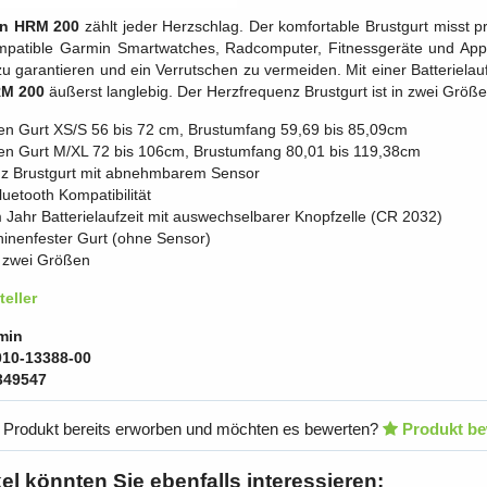
n HRM 200
zählt jeder Herzschlag. Der komfortable Brustgurt misst 
ompatible Garmin Smartwatches, Radcomputer, Fitnessgeräte und Ap
 zu garantieren und ein Verrutschen zu vermeiden. Mit einer Batteriel
RM 200
äußerst langlebig. Der Herzfrequenz Brustgurt ist in zwei Größen
 Gurt XS/S 56 bis 72 cm, Brustumfang 59,69 bis 85,09cm
 Gurt M/XL 72 bis 106cm, Brustumfang 80,01 bis 119,38cm
z Brustgurt mit abnehmbarem Sensor
uetooth Kompatibilität
 Jahr Batterielaufzeit mit auswechselbarer Knopfzelle (CR 2032)
nenfester Gurt (ohne Sensor)
n zwei Größen
eller
min
010-13388-00
349547
 Produkt bereits erworben und möchten es bewerten?
Produkt be
kel könnten Sie ebenfalls interessieren: