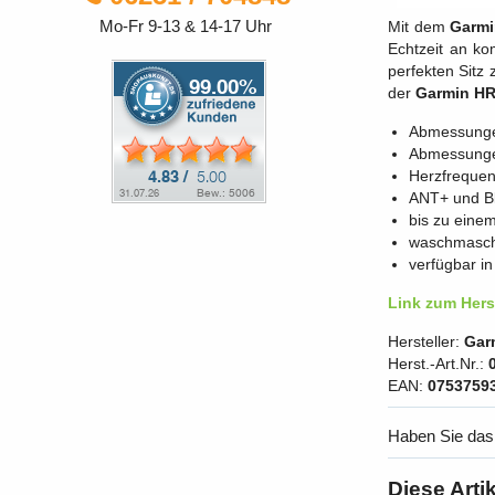
Mo-Fr 9-13 & 14-17 Uhr
Mit dem
Garmi
Echtzeit an k
perfekten Sitz
der
Garmin H
Abmessungen
Abmessungen
Herzfrequen
ANT+ und Bl
bis zu einem
waschmaschi
verfügbar i
Link zum Herst
Hersteller:
Gar
Herst.-Art.Nr.:
EAN:
0753759
Haben Sie das
Diese Arti