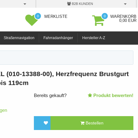
B2B KUNDEN
0
0
MERKLISTE
WARENKORB
0,00 EUR
Straßennavigation
Fahrradanhänger
Hersteller A-Z
 (010-13388-00), Herzfrequenz Brustgurt
bis 119cm
Bereits gekauft?
Produkt bewerten!
igen
Bestellen