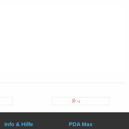
+1
Info & Hilfe
PDA Max