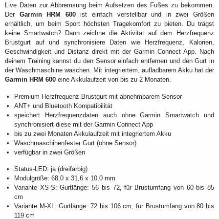
Live Daten zur Abbremsung beim Aufsetzen des Fußes zu bekommen.
Der
Garmin HRM 600
ist einfach verstellbar und in zwei Größen
erhältlich, um beim Sport höchsten Tragekomfort zu bieten. Du trägst
keine Smartwatch? Dann zeichne die Aktivität auf dem Herzfrequenz
Brustgurt auf und synchronisiere Daten wie Herzfrequenz, Kalorien,
Geschwindigkeit und Distanz direkt mit der Garmin Connect App. Nach
deinem Training kannst du den Sensor einfach entfernen und den Gurt in
der Waschmaschine waschen. Mit integriertem, aufladbarem Akku hat der
Garmin HRM 600
eine Akkulaufzeit von bis zu 2 Monaten.
Premium Herzfrequenz Brustgurt mit abnehmbarem Sensor
ANT+ und Bluetooth Kompatibilität
speichert Herzfrequenzdaten auch ohne Garmin Smartwatch und
synchronisiert diese mit der Garmin Connect App
bis zu zwei Monaten Akkulaufzeit mit integriertem Akku
Waschmaschinenfester Gurt (ohne Sensor)
verfügbar in zwei Größen
Status-LED: ja (dreifarbig)
Modulgröße: 68,0 x 31,6 x 10,0 mm
Variante XS-S: Gurtlänge: 56 bis 72, für Brustumfang von 60 bis 85
cm
Variante M-XL: Gurtlänge: 72 bis 106 cm, für Brustumfang von 80 bis
119 cm