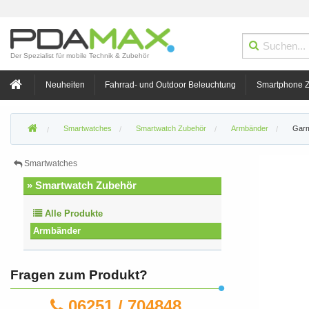
Der Spezialist für mobile Technik & Zubehör
Neuheiten
Fahrrad- und Outdoor Beleuchtung
Smartphone 
Smartwatches
Smartwatch Zubehör
Armbänder
Garm
Smartwatches
» Smartwatch Zubehör
Alle Produkte
Armbänder
Fragen zum Produkt?
06251 / 704848