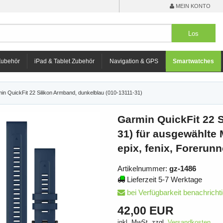
MEIN KONTO
Zubehör
iPad & Tablet Zubehör
Navigation & GPS
Smartwatches
in QuickFit 22 Silikon Armband, dunkelblau (010-13111-31)
Garmin QuickFit 22 S
31) für ausgewählte
epix, fenix, Forerunn
Artikelnummer:
gz-1486
Lieferzeit 5-7 Werktage
bei Verfügbarkeit benachricht
42,00 EUR
inkl. MwSt. zzgl.
Versandkosten