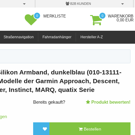
B2B KUNDEN
0
0
MERKLISTE
WARENKORB
0,00 EUR
Straßennavigation
Fahrradanhänger
Hersteller A-Z
ilikon Armband, dunkelblau (010-13111-
 Modelle der Garmin Approach, Descent,
er, Instinct, MARQ, quatix Serie
Bereits gekauft?
Produkt bewerten!
igen
Bestellen