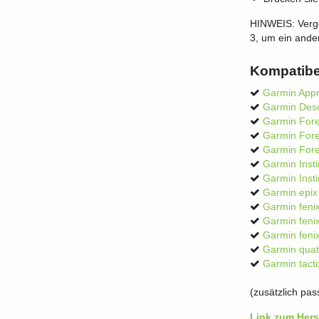
HINWEIS: Vergew
3, um ein and
Kompatibe
Garmin App
Garmin Des
Garmin For
Garmin For
Garmin For
Garmin Inst
Garmin Inst
Garmin epi
Garmin feni
Garmin feni
Garmin feni
Garmin quat
Garmin tact
(zusätzlich pa
Link zum Herst