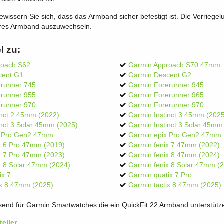
issern Sie sich, dass das Armband sicher befestigt ist. Die Verriegelun
eres Armband auszuwechseln.
l zu:
roach S62
Garmin Approach S70 47mm
cent G1
Garmin Descent G2
erunner 745
Garmin Forerunner 945
erunner 955
Garmin Forerunner 965
erunner 970
Garmin Forerunner 970
inct 2 45mm (2022)
Garmin Instinct 3 45mm (202
inct 3 Solar 45mm (2025)
Garmin Instinct 3 Solar 45mm
x Pro Gen2 47mm
Garmin epix Pro Gen2 47mm
x 6 Pro 47mm (2019)
Garmin fenix 7 47mm (2022)
x 7 Pro 47mm (2023)
Garmin fenix 8 47mm (2024)
x 8 Solar 47mm (2024)
Garmin fenix 8 Solar 47mm (
ix 7
Garmin quatix 7 Pro
ix 8 47mm (2025)
Garmin tactix 8 47mm (2025)
ssend für Garmin Smartwatches die ein QuickFit 22 Armband unterstütz
eller