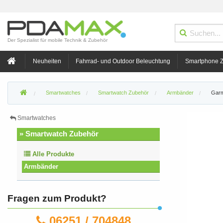
Der Spezialist für mobile Technik & Zubehör
Neuheiten
Fahrrad- und Outdoor Beleuchtung
Smartphone 
Smartwatches
Smartwatch Zubehör
Armbänder
Garm
Smartwatches
» Smartwatch Zubehör
Alle Produkte
Armbänder
Fragen zum Produkt?
06251 / 704848