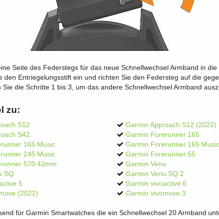
eine Seite des Federstegs für das neue Schnellwechsel Armband in die
 den Entriegelungsstift ein und richten Sie den Federsteg auf die ge
 Sie die Schritte 1 bis 3, um das andere Schnellwechsel Armband aus
l zu:
roach S12
Garmin Approach S12 (2022)
roach S42
Garmin Forerunner 165
runner 165 Music
Garmin Forerunner 165 Musi
runner 245 Music
Garmin Forerunner 55
erunner 570 42mm
Garmin Venu
u SQ
Garmin Venu SQ 2
ctive 5
Garmin vivoactive 6
move (2022)
Garmin vivomove 3
ssend für Garmin Smartwatches die ein Schnellwechsel 20 Armband unte