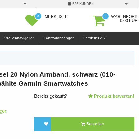
B2B KUNDEN
0
0
MERKLISTE
WARENKORB
0,00 EUR
Straßennavigation
Fahrradanhänger
Hersteller A-Z
el 20 Nylon Armband, schwarz (010-
wählte Garmin Smartwatches
Bereits gekauft?
Produkt bewerten!
igen
Bestellen