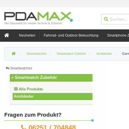
Der Spezialist für mobile Technik & Zubehör
Neuheiten
Fahrrad- und Outdoor Beleuchtung
Smartphone 
Smartwatches
Smartwatch Zubehör
Armbänder
Garm
Smartwatches
» Smartwatch Zubehör
Alle Produkte
Armbänder
Fragen zum Produkt?
06251 / 704848