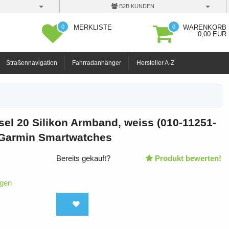
B2B KUNDEN
0
0
MERKLISTE
WARENKORB
0,00 EUR
Straßennavigation
Fahrradanhänger
Hersteller A-Z
el 20 Silikon Armband, weiss (010-11251-
 Garmin Smartwatches
Bereits gekauft?
Produkt bewerten!
igen