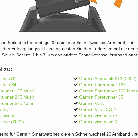
eine Seite des Federstegs für das neue Schnellwechsel Armband in die
 den Entriegelungsstift ein und richten Sie den Federsteg auf die ge
 Sie die Schritte 1 bis 3, um das andere Schnellwechsel Armband aus
l zu:
roach S12
Garmin Approach S12 (2022)
roach S42
Garmin Forerunner 165
runner 165 Music
Garmin Forerunner 165 Musi
runner 245 Music
Garmin Forerunner 55
erunner 570 42mm
Garmin Venu
u SQ
Garmin Venu SQ 2
ctive 5
Garmin vivoactive 6
move (2022)
Garmin vivomove 3
ssend für Garmin Smartwatches die ein Schnellwechsel 20 Armband unte