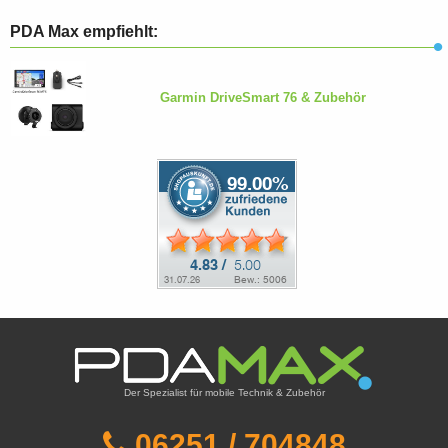
PDA Max empfiehlt:
Garmin DriveSmart 76 & Zubehör
Der Spezialist für mobile Technik & Zubehör
06251 / 704848