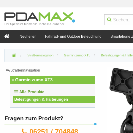
Der Spezialist für mobile Technik & Zubehör
Neuheiten
Fahrrad- und Outdoor Beleuchtung
Smartphone 
Straßennavigation
Garmin zumo XT3
Befestigungen & Halt
Straßennavigation
» Garmin zumo XT3
Alle Produkte
Befestigungen & Halterungen
Fragen zum Produkt?
06251 / 704848