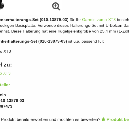
nkerhalterungs-Set (010-13879-03)
für Ihr
Garmin zumo XT3
besteh
teckigen Basisplatte. Verwende dieses Halterungs-Set mit U-Bolzen Ba
annst. Diese Halterung hat eine Kugelgelenkgröße von 25,4 mm (1‑Zoll
nkerhalterungs-Set (010-13879-03)
ist u.a. passend für:
o XT3
l zu:
o XT3
eller
min
010-13879-03
367473
 Produkt bereits erworben und möchten es bewerten?
Produkt be