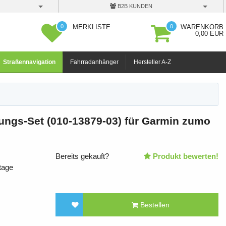
B2B KUNDEN
0
0
MERKLISTE
WARENKORB
0,00 EUR
Straßennavigation
Fahrradanhänger
Hersteller A-Z
ungs-Set (010-13879-03) für Garmin zumo
Bereits gekauft?
Produkt bewerten!
tage
Bestellen