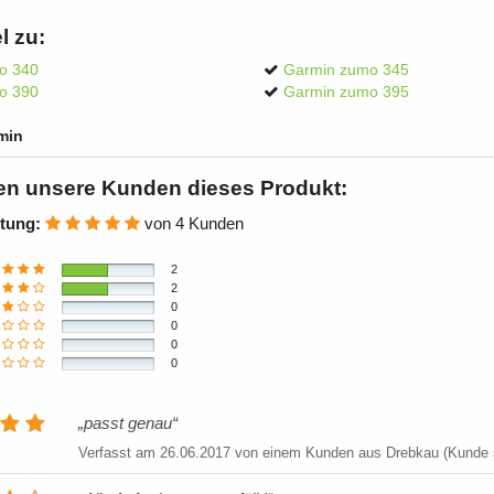
l zu:
o 340
Garmin zumo 345
o 390
Garmin zumo 395
min
en unsere Kunden dieses Produkt:
tung:
von 4 Kunden
2
2
0
0
0
0
passt genau
Verfasst am
26.06.2017
von einem Kunden aus Drebkau (Kunde s