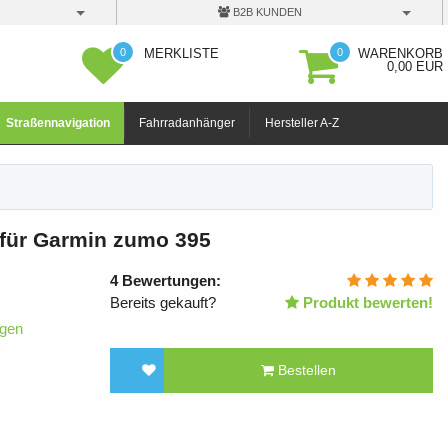
B2B KUNDEN
0
0
MERKLISTE
WARENKORB
0,00 EUR
Straßennavigation
Fahrradanhänger
Hersteller A-Z
 für Garmin zumo 395
4
Bewertungen:
Bereits gekauft?
Produkt bewerten!
igen
Bestellen