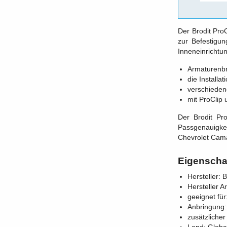
Der Brodit Pro
zur Befestigu
Inneneinrichtu
Armaturenbre
die Installat
verschiedene
mit ProClip 
Der Brodit Pr
Passgenauigkei
Chevrolet Cama
Eigenscha
Hersteller: B
Hersteller A
geeignet fü
Anbringung:
zusätzlicher