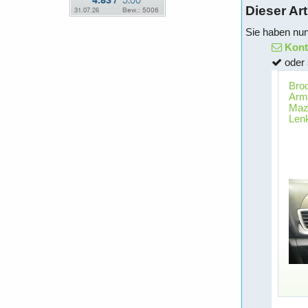
Dieser Art
Sie haben nun
Konta
oder 
Brod
Arma
Mazd
Lenk