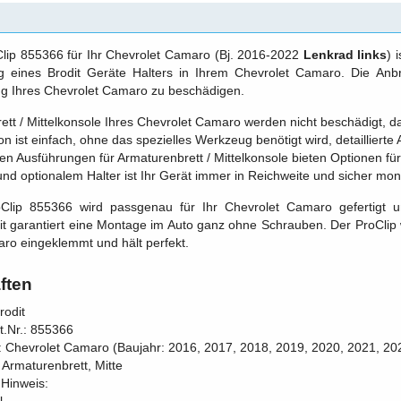
Clip 855366 für Ihr Chevrolet Camaro (Bj. 2016-2022
Lenkrad links
) 
ng eines Brodit Geräte Halters in Ihrem Chevrolet Camaro. Die An
ng Ihres Chevrolet Camaro zu beschädigen.
tt / Mittelkonsole Ihres Chevrolet Camaro werden nicht beschädigt, d
ion ist einfach, ohne das spezielles Werkzeug benötigt wird, detaillierte 
n Ausführungen für Armaturenbrett / Mittelkonsole bieten Optionen für 
und optionalem Halter ist Ihr Gerät immer in Reichweite und sicher mont
oClip 855366 wird passgenau für Ihr Chevrolet Camaro gefertigt u
t garantiert eine Montage im Auto ganz ohne Schrauben. Der ProClip w
ro eingeklemmt und hält perfekt.
ften
rodit
rt.Nr.: 855366
r: Chevrolet Camaro (Baujahr: 2016, 2017, 2018, 2019, 2020, 2021, 202
 Armaturenbrett, Mitte
 Hinweis: