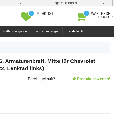
B2B KUNDEN
0
0
MERKLISTE
WARENKORB
0,00 EUR
Straßennavigation
Fahrradanhänger
Hersteller A-Z
, Armaturenbrett, Mitte für Chevrolet
2, Lenkrad links)
Bereits gekauft?
Produkt bewerten!