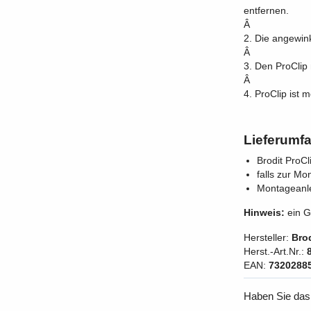
entfernen.
Â
2. Die angewin
Â
3. Den ProClip
Â
4. ProClip ist m
Lieferumf
Brodit ProC
falls zur Mo
Montageanl
Hinweis:
ein G
Hersteller:
Brod
Herst.-Art.Nr.:
EAN:
7320288
Haben Sie das