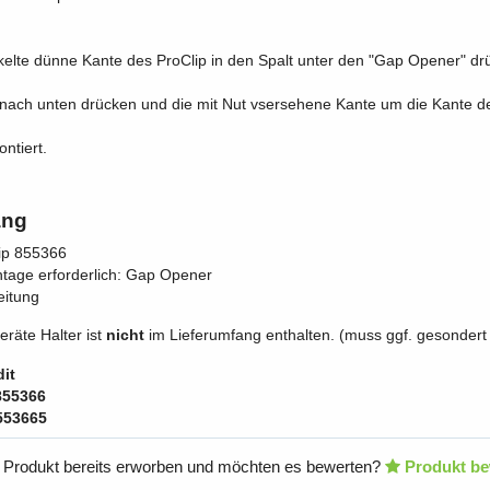
kelte dünne Kante des ProClip in den Spalt unter den "Gap Opener" dr
 nach unten drücken und die mit Nut vsersehene Kante um die Kante
ontiert.
ang
lip 855366
ntage erforderlich: Gap Opener
eitung
eräte Halter ist
nicht
im Lieferumfang enthalten. (muss ggf. gesondert 
it
855366
553665
 Produkt bereits erworben und möchten es bewerten?
Produkt be