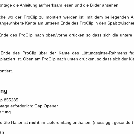
Montage die Anleitung aufmerksam lesen und die Bilder ansehen.
che wo der ProClip zu montiert werden ist, mit dem beiliegenden Al
 angewinkelte Kante am unteren Ende des ProClip in den Spalt zwische
nde des ProClip nach oben/vorne drücken so dass sich die untere a
Ende des ProClip über der Kante des Lüftungsgitter-Rahmens fe
 platziert ist. Oben am ProClip nach unten drücken, so dass sich der Klebe
ontiert.
ang
lip 855285
ntage erforderlich: Gap Opener
eitung
eräte Halter ist
nicht
im Lieferumfang enthalten. (muss ggf. gesondert 
it