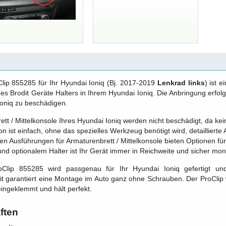
Clip 855285 für Ihr Hyundai Ioniq (Bj. 2017-2019
Lenkrad links
) ist 
nes Brodit Geräte Halters in Ihrem Hyundai Ioniq. Die Anbringung erfo
Ioniq zu beschädigen.
tt / Mittelkonsole Ihres Hyundai Ioniq werden nicht beschädigt, da kei
ion ist einfach, ohne das spezielles Werkzeug benötigt wird, detaillierte 
n Ausführungen für Armaturenbrett / Mittelkonsole bieten Optionen für 
und optionalem Halter ist Ihr Gerät immer in Reichweite und sicher mont
oClip 855285 wird passgenau für Ihr Hyundai Ioniq gefertigt un
t garantiert eine Montage im Auto ganz ohne Schrauben. Der ProClip w
eingeklemmt und hält perfekt.
ften