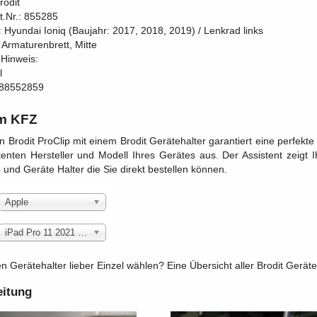
rodit
rt.Nr.: 855285
: Hyundai Ioniq (Baujahr: 2017, 2018, 2019) / Lenkrad links
 Armaturenbrett, Mitte
 Hinweis:
l
88552859
m KFZ
n Brodit ProClip mit einem Brodit Gerätehalter garantiert eine perfekt
enten Hersteller und Modell Ihres Gerätes aus. Der Assistent zeigt
und Geräte Halter die Sie direkt bestellen können.
Apple
iPad Pro 11 2021 3rd Generation (A2301, A2459)
 Gerätehalter lieber Einzel wählen? Eine Übersicht aller Brodit Geräteh
eitung