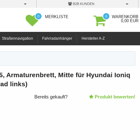
B2B KUNDEN
0
0
MERKLISTE
WARENKORB
0,00 EUR
Straßennavigation
Fahrradanhänger
Hersteller A-Z
5, Armaturenbrett, Mitte für Hyundai Ioniq
ad links)
Bereits gekauft?
Produkt bewerten!