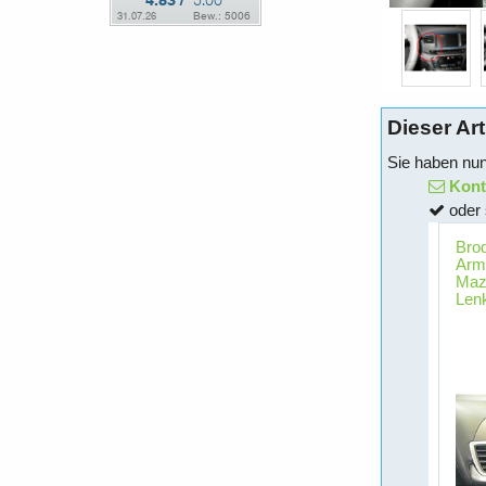
Dieser Art
Sie haben nun
Konta
oder 
Brod
Arma
Mazd
Lenk