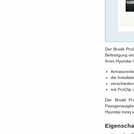
Der Brodit Pro
Befestigung ei
Ihres Hyundai 
Armaturenbre
die Installat
verschiedene
mit ProClip 
Der Brodit Pr
Passgenauigkei
Hyundai Ioniq 
Eigenscha