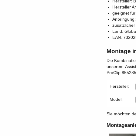
Hersteller: B
Hersteller A
geeignet für
Anbringung:
zusätzlicher
Land: Globa
EAN: 73202
Montage i
Die Kombinatio
unserem Assist
ProClip 855285 
Hersteller:
Modell:
Sie möchten den
Montageanl