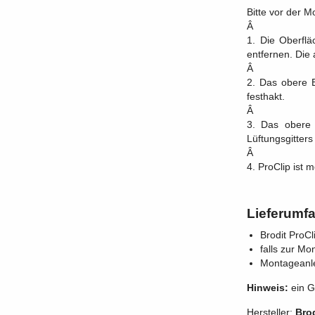
Bitte vor der 
Â
1. Die Oberflä
entfernen. Die
Â
2. Das obere E
festhakt.
Â
3. Das obere 
Lüftungsgitters
Â
4. ProClip ist m
Lieferumf
Brodit ProC
falls zur Mo
Montageanl
Hinweis:
ein G
Hersteller:
Brod