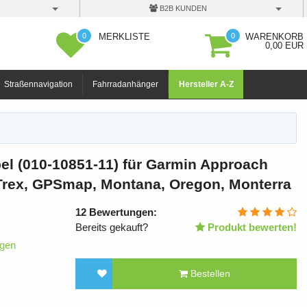
B2B KUNDEN
0
0
MERKLISTE
WARENKORB
0,00 EUR
Straßennavigation
Fahrradanhänger
Hersteller A-Z
l (010-10851-11) für Garmin Approach
Trex, GPSmap, Montana, Oregon, Monterra
12
Bewertungen:
Bereits gekauft?
Produkt bewerten!
igen
Bestellen