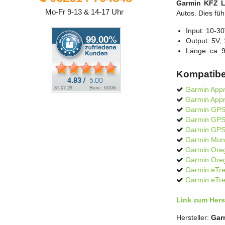
Garmin KFZ L
Mo-Fr 9-13 & 14-17 Uhr
Autos. Dies füh
Input: 10-3
Output: 5V
Länge: ca. 
Kompatibe
Garmin App
Garmin App
Garmin GP
Garmin GPS
Garmin GP
Garmin Mon
Garmin Ore
Garmin Ore
Garmin eTre
Garmin eTre
Link zum Herst
Hersteller:
Gar