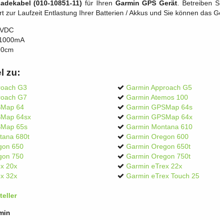
adekabel (010-10851-11)
für Ihren
Garmin GPS Gerät
. Betreiben 
rt zur Laufzeit Entlastung Ihrer Batterien / Akkus und Sie können das G
0VDC
, 1000mA
90cm
l zu:
roach G3
Garmin Approach G5
roach G7
Garmin Atemos 100
SMap 64
Garmin GPSMap 64s
Map 64sx
Garmin GPSMap 64x
SMap 65s
Garmin Montana 610
tana 680t
Garmin Oregon 600
gon 650
Garmin Oregon 650t
gon 750
Garmin Oregon 750t
x 20x
Garmin eTrex 22x
x 32x
Garmin eTrex Touch 25
eller
min