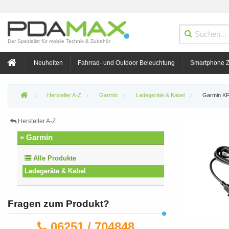
Der Spezialist für mobile Technik & Zubehör
Neuheiten
Fahrrad- und Outdoor Beleuchtung
Smartphone 
Hersteller A-Z
Garmin
Ladegeräte & Kabel
Garmin KF
Hersteller A-Z
» Garmin
Alle Produkte
Ladegeräte & Kabel
Fragen zum Produkt?
06251 / 704848