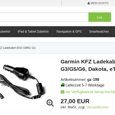
MEIN KONTO
Zubehör
iPad & Tablet Zubehör
Navigation & GPS
Smartwatches
Z Ladekabel (010-10851-11)
Garmin KFZ Ladekabe
G3/G5/G6, Dakota, e
Artikelnummer:
gz-199
Lieferzeit 5-7 Werktage
bei Verfügbarkeit benachricht
27,00 EUR
inkl. MwSt. zzgl.
Versandkosten