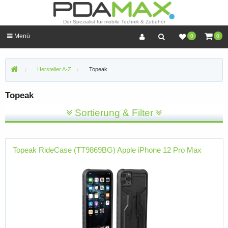
Der Spezialist für mobile Technik & Zubehör
Menü
0
0
Hersteller A-Z
Topeak
Topeak
Sortierung & Filter
Topeak RideCase (TT9869BG) Apple iPhone 12 Pro Max