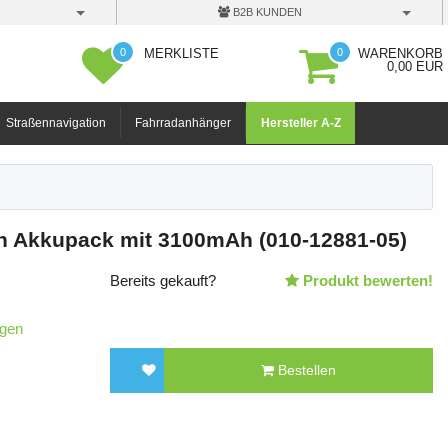
B2B KUNDEN
0
0
MERKLISTE
WARENKORB
0,00 EUR
Straßennavigation
Fahrradanhänger
Hersteller A-Z
n Akkupack mit 3100mAh (010-12881-05)
Bereits gekauft?
Produkt bewerten!
igen
Bestellen