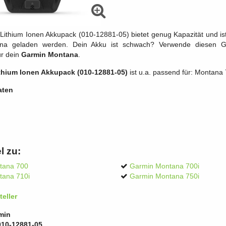
Lithium Ionen Akkupack (010-12881-05) bietet genug Kapazität und ist 
na geladen werden. Dein Akku ist schwach? Verwende diesen Gar
ür dein
Garmin Montana
.
thium Ionen Akkupack (010-12881-05)
ist u.a. passend für: Montana 7
aten
l zu:
tana 700
Garmin Montana 700i
tana 710i
Garmin Montana 750i
eller
min
010-12881-05