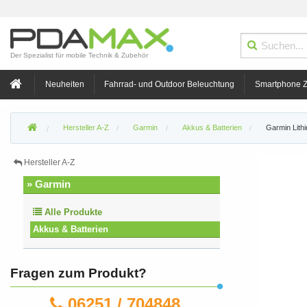
Der Spezialist für mobile Technik & Zubehör
Neuheiten
Fahrrad- und Outdoor Beleuchtung
Smartphone 
Hersteller A-Z
Garmin
Akkus & Batterien
Garmin Lith
Hersteller A-Z
» Garmin
Alle Produkte
Akkus & Batterien
Fragen zum Produkt?
06251 / 704848