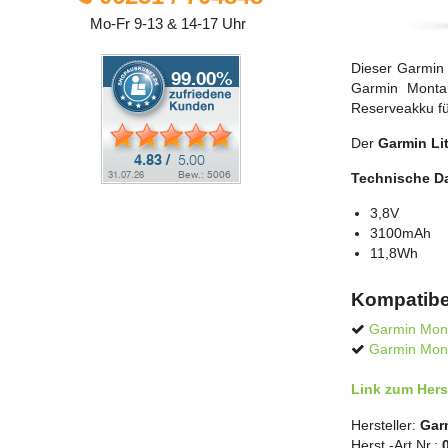
Mo-Fr 9-13 & 14-17 Uhr
Dieser Garmin 
Garmin Monta
Reserveakku f
Der
Garmin Li
Technische D
3,8V
3100mAh
11,8Wh
Kompatibe
Garmin Mon
Garmin Mon
Link zum Herst
Hersteller:
Gar
Herst.-Art.Nr.: