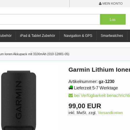
MEIN KONTO
Zubehör
iPad & Tablet Zubehör
Navigation & GPS
Smartwatches
ium Ionen Akkupack mit 3100mAh (010-12881-05)
Garmin Lithium Ione
Artikelnummer:
gz-1230
Lieferzeit 5-7 Werktage
bei Verfügbarkeit benachricht
99,00 EUR
inkl. MwSt. zzgl.
Versandkosten