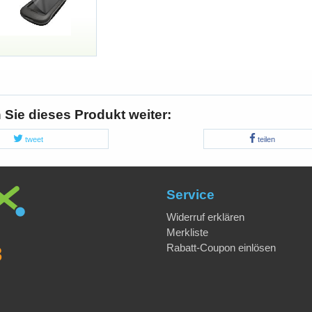
Sie dieses Produkt weiter:
tweet
teilen
Service
Widerruf erklären
Merkliste
Rabatt-Coupon einlösen
8