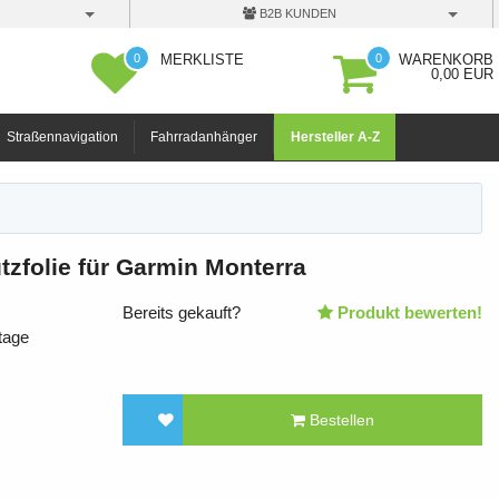
B2B KUNDEN
0
0
MERKLISTE
WARENKORB
0,00 EUR
Straßennavigation
Fahrradanhänger
Hersteller A-Z
zfolie für Garmin Monterra
Bereits gekauft?
Produkt bewerten!
tage
Bestellen