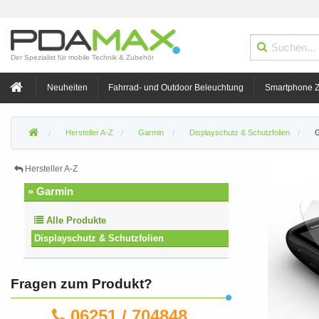
Der Spezialist für mobile Technik & Zubehör
Neuheiten
Fahrrad- und Outdoor Beleuchtung
Smartphone 
Hersteller A-Z
Garmin
Displayschutz & Schutzfolien
G
Hersteller A-Z
» Garmin
Alle Produkte
Displayschutz & Schutzfolien
Fragen zum Produkt?
06251 / 704848