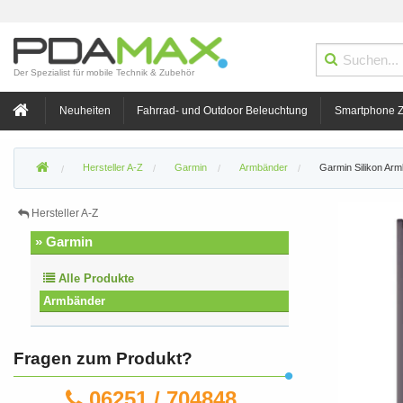
Der Spezialist für mobile Technik & Zubehör
Neuheiten
Fahrrad- und Outdoor Beleuchtung
Smartphone 
Hersteller A-Z
Garmin
Armbänder
Garmin Silikon Arm
Hersteller A-Z
» Garmin
Alle Produkte
Armbänder
Fragen zum Produkt?
06251 / 704848