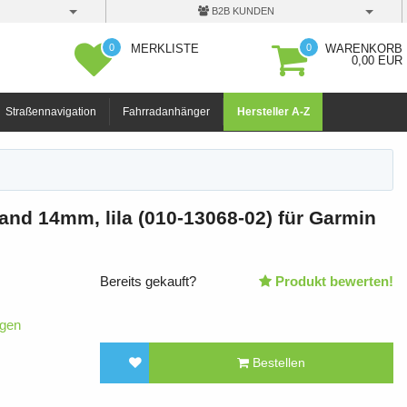
B2B KUNDEN
0
0
MERKLISTE
WARENKORB
0,00 EUR
Straßennavigation
Fahrradanhänger
Hersteller A-Z
nd 14mm, lila (010-13068-02) für Garmin
Bereits gekauft?
Produkt bewerten!
igen
Bestellen