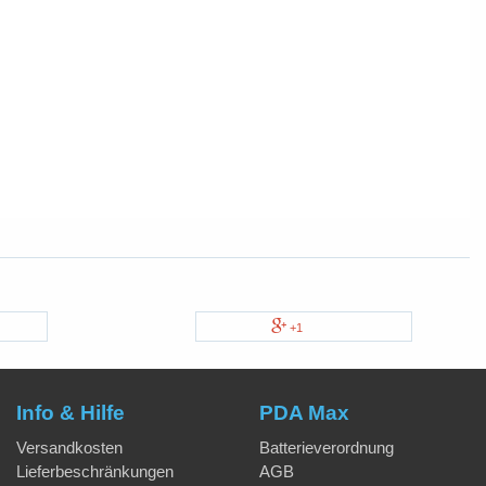
+1
Info & Hilfe
PDA Max
Versandkosten
Batterieverordnung
Lieferbeschränkungen
AGB