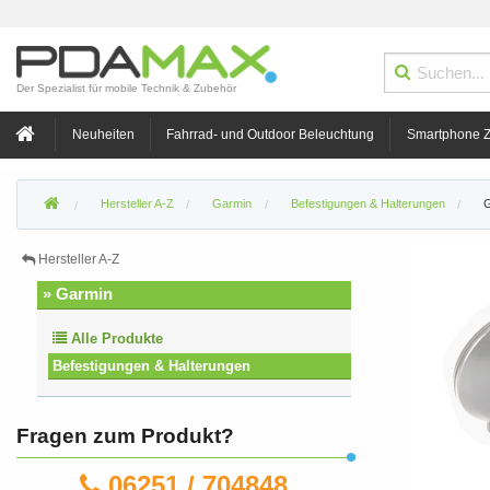
Der Spezialist für mobile Technik & Zubehör
Neuheiten
Fahrrad- und Outdoor Beleuchtung
Smartphone 
Hersteller A-Z
Garmin
Befestigungen & Halterungen
G
Hersteller A-Z
» Garmin
Alle Produkte
Befestigungen & Halterungen
Fragen zum Produkt?
06251 / 704848