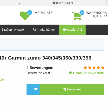
B2B KUNDEN
0
0
MERKLISTE
WARENKORB
0,00 EUR
Straßennavigation
Fahrradanhänger
Hersteller A-Z
 für Garmin zumo 340/345/350/390/395
4
Bewertungen:
Bereits gekauft?
Produkt bewerten!
igen
Bestellen