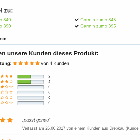
l zu:
o 340
Garmin zumo 345
o 390
Garmin zumo 395
min
en unsere Kunden dieses Produkt:
tung:
von 4 Kunden
2
2
0
0
0
0
passt genau
Verfasst am
26.06.2017
von einem Kunden aus Drebkau (Kunde s