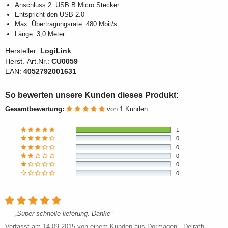
Anschluss 2: USB B Micro Stecker
Entspricht den USB 2.0
Max. Übertragungsrate: 480 Mbit/s
Länge: 3,0 Meter
Hersteller:
LogiLink
Herst.-Art.Nr.:
CU0059
EAN:
4052792001631
So bewerten unsere Kunden dieses Produkt:
Gesamtbewertung:
von 1 Kunden
1
0
0
0
0
0
Super schnelle lieferung. Danke
Verfasst am
14.09.2015
von einem Kunden aus Dormagen - Delrath