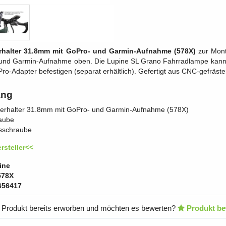
rhalter 31.8mm mit GoPro- und Garmin-Aufnahme (578X)
zur Mont
 und Garmin-Aufnahme oben. Die Lupine SL Grano Fahrradlampe kann 
-Adapter befestigen (separat erhältlich). Gefertigt aus CNC-gefrästem
ang
erhalter 31.8mm mit GoPro- und Garmin-Aufnahme (578X)
aube
sschraube
rsteller<<
ine
578X
656417
 Produkt bereits erworben und möchten es bewerten?
Produkt be