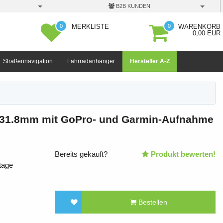
B2B KUNDEN
0
0
MERKLISTE
WARENKORB
0,00 EUR
Straßennavigation
Fahrradanhänger
Hersteller A-Z
r 31.8mm mit GoPro- und Garmin-Aufnahme
Bereits gekauft?
Produkt bewerten!
tage
Bestellen