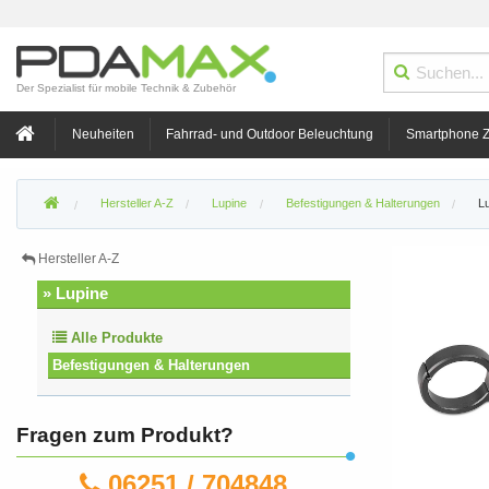
Der Spezialist für mobile Technik & Zubehör
Neuheiten
Fahrrad- und Outdoor Beleuchtung
Smartphone 
Hersteller A-Z
Lupine
Befestigungen & Halterungen
L
Hersteller A-Z
» Lupine
Alle Produkte
Befestigungen & Halterungen
Fragen zum Produkt?
06251 / 704848