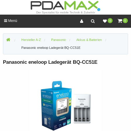
Der Spezialist für mobile Technik & Zubehör
Menü
0
0
Hersteller A-Z
Panasonic
Akkus & Batterien
Panasonic eneloop Ladegerät BQ-CC51E
Panasonic eneloop Ladegerät BQ-CC51E