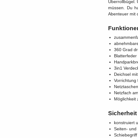
Überrollbügel.
müssen. Du ha
Abenteuer mit
Funktione
zusammenfa
abnehmbare
360 Grad d
Blatterfede
Handparkb
3in1 Verdec
Deichsel mi
Vorrichtung
Netztaschen
Netzfach am
Möglichkeit 
Sicherheit
konstruiert
Seiten- und
Schiebegriff