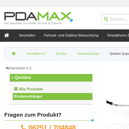
Der Spezialist für mobile Technik & Zubehör
Neuheiten
Fahrrad- und Outdoor Beleuchtung
Smartphone 
Hersteller A-Z
Qeridoo
Kinderanhänger
Qeridoo Qupa
Hersteller A-Z
» Qeridoo
Alle Produkte
Kinderanhänger
Fragen zum Produkt?
06251 / 704848