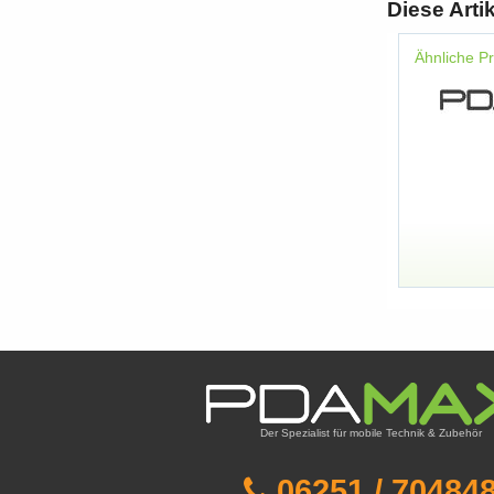
Diese Arti
Ähnliche P
Der Spezialist für mobile Technik & Zubehör
06251 / 70484