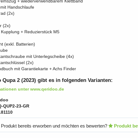
remszug + wiederverwendbarem Klettband
f mit Handschlaufe
rad (2x)
 (2x)
t Kupplung + Reduzierstück M5
t (exkl. Batterien)
aube
antschraube mit Unterlegscheibe (4x)
antschlüssel (2x)
dbuch mit Garantiekarte + Achs Finder
 Qupa 2 (2023) gibt es in folgenden Varianten:
mationen unter www.qeridoo.de
idoo
Q-QUP2-23-GR
181110
 Produkt bereits erworben und möchten es bewerten?
Produkt be