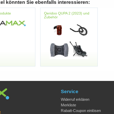
kel könnten Sie ebenfalls interessieren:
rodukte
Qeridoo QUPA 2 (2023) und
Zubehör
Service
Widerruf erklären
Merkliste
Rabatt-Coupon einlösen
8