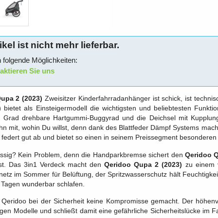
ikel ist nicht mehr lieferbar.
 folgende Möglichkeiten:
ktieren Sie uns
upa 2 (2023)
Zweisitzer Kinderfahrradanhänger ist schick, ist technis
)
bietet als Einsteigermodell die wichtigsten und beliebtesten Funkti
 Grad drehbare Hartgummi-Buggyrad und die Deichsel mit Kupplung 
n mit, wohin Du willst, denn dank des Blattfeder Dämpf Systems macht 
, federt gut ab und bietet so einen in seinem Preissegment besonderen 
ssig? Kein Problem, denn die Handparkbremse sichert den
Qeridoo Q
st. Das 3in1 Verdeck macht den
Qeridoo Qupa 2 (2023)
zu einem v
netz im Sommer für Belüftung, der Spritzwasserschutz hält Feuchtigkei
 Tagen wunderbar schlafen.
Qeridoo bei der Sicherheit keine Kompromisse gemacht. Der höhenverst
gen Modelle und schließt damit eine gefährliche Sicherheitslücke im F