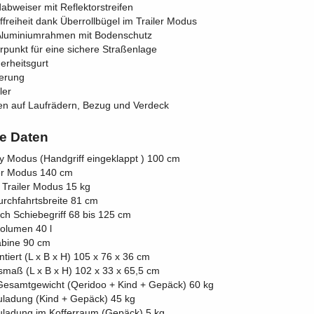
abweiser mit Reflektorstreifen
freiheit dank Überrollbügel im Trailer Modus
 Aluminiumrahmen mit Bodenschutz
rpunkt für eine sichere Straßenlage
erheitsgurt
erung
ler
nien auf Laufrädern, Bezug und Verdeck
e Daten
 Modus (Handgriff eingeklappt ) 100 cm
er Modus 140 cm
 Trailer Modus 15 kg
rchfahrtsbreite 81 cm
ich Schiebegriff 68 bis 125 cm
olumen 40 l
abine 90 cm
iert (L x B x H) 105 x 76 x 36 cm
maß (L x B x H) 102 x 33 x 65,5 cm
Gesamtgewicht (Qeridoo + Kind + Gepäck) 60 kg
ladung (Kind + Gepäck) 45 kg
ladung im Kofferraum (Gepäck) 5 kg