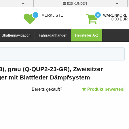
B2B KUNDEN
0
0
MERKLISTE
WARENKORB
0,00 EUR
Straßennavigation
Fahrradanhänger
Hersteller A-Z
), grau (Q-QUP2-23-GR), Zweisitzer
er mit Blattfeder Dämpfsystem
Bereits gekauft?
Produkt bewerten!