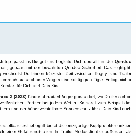
ch top, passt ins Budget und begleitet Dich überall hin, der
Qeridoo
onen, gepaart mit der bewährten Qeridoo Sicherheit. Das Highlight:
wechselst Du binnen kürzester Zeit zwischen Buggy- und Trailer
er auch auf unebenen Wegen eine richtig gute Figur. Er liegt sicher
Komfort für Dich und Dein Kind.
upa 2 (2023)
Kinderfahrradanhänger genau dort, wo Du ihn stehen
erlässlichen Partner bei jedem Wetter. So sorgt zum Beispiel das
t fern und der höhenverstellbare Sonnenschutz lässt Dein Kind auch
ellbare Schiebegriff bietet die einzigartige Kopfprotektorfunktion
alle einer Gefahrensituation. Im Trailer Modus dient er außerdem als