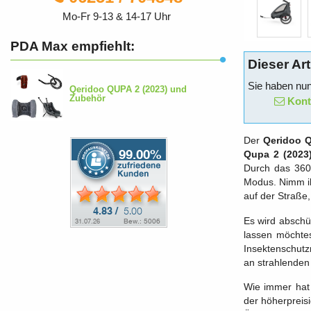
Mo-Fr 9-13 & 14-17 Uhr
PDA Max empfiehlt:
Dieser Art
Sie haben nun
Qeridoo QUPA 2 (2023) und
Zubehör
Konta
Der
Qeridoo Q
Qupa 2 (2023
Durch das 360
Modus. Nimm ih
auf der Straße
Es wird abschü
lassen möchte
Insektenschutz
an strahlenden
Wie immer hat 
der höherpreisi