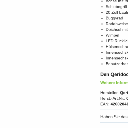
Achse mit B
Schiebegrif
20 Zoll Lauf
Buggyrad
Radabweiser
Deichsel mi
Wimpel
LED Rücklich
Hülsenschr
Innensechsk
Innensechsk
Benutzerhan
Den Qeridoo
Weitere Infor
Hersteller:
Qer
Herst.-Art.Nr.:
EAN:
4260204
Haben Sie das