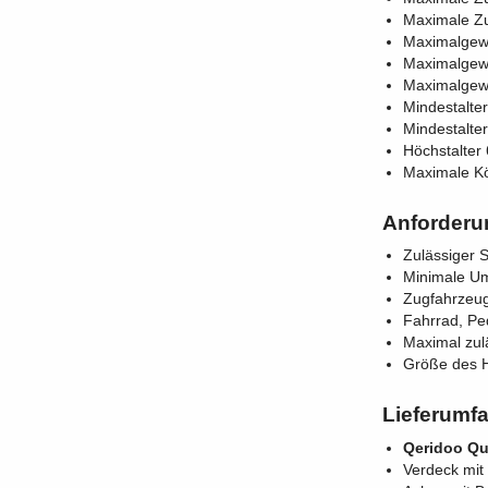
Maximale Z
Maximalgewi
Maximalgewi
Maximalgewi
Mindestalte
Mindestalte
Höchstalter
Maximale K
Anforderu
Zulässiger S
Minimale U
Zugfahrzeug
Fahrrad, Ped
Maximal zul
Größe des Hi
Lieferumf
Qeridoo Qu
Verdeck mit