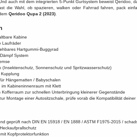
 Und auch mit dem integrierten 5-Punkt Gurtsystem beweist Qeridoo, d
st die Wahl, ob spazieren, walken oder Fahrrad fahren, pack einfa
 dem
Qeridoo Qupa 2 (2023)
.
n
ltbare Kabine
 Laufräder
rehbares Hartgummi-Buggyrad
r Dämpf System
remse
k (Insektenschutz, Sonnenschutz und Spritzwasserschutz)
t Kupplung
 für Hängematten / Babyschalen
 im Kabineninnenraum mit Klett
 Kofferraum zur schnellen Unterbringung kleinerer Gegenstände
zur Montage einer Autositzschale, prüfe vorab die Kompatibilität deine
 und geprüft nach DIN EN 15918 / EN 1888 / ASTM F1975-2015 / schads
 Heckaufprallschutz
 mit Kopfprotektorfunktion