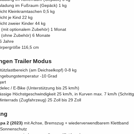
uladung im Fußraum (Gepäck) 1 kg
cht Kleinkramtaschen 0,5 kg
cht je Kind 22 kg
cht zweier Kinder 44 kg
r (mit optionalem Zubehör) 1 Monat
r (ohne Zubehör) 6 Monate
 6 Jahre
örpergröße 116,5 cm
ngen Trailer Modus
tützlastbereich (am Deichselkopf) 0-8 kg
mgebungstemperatur -10 Grad
art
elec / E-Bike (Unterstützung bis 25 km/h)
ässige Höchstgeschwindigkeit 25 km/h, in Kurven max. 7 km/h (Schrittg
nterrads (Zugfahrzeug) 25 Zoll bis 29 Zoll
ang
pa 2 (2023)
mit Achse, Bremszug + wiederverwendbarem Klettband
 Sonnenschutz