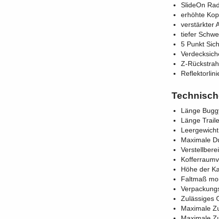
SlideOn Rad
erhöhte Kopf
verstärkter
tiefer Schwe
5 Punkt Sich
Verdecksich
Z-Rückstrah
Reflektorli
Technisch
Länge Buggy
Länge Trail
Leergewicht
Maximale Du
Verstellbere
Kofferraumv
Höhe der K
Faltmaß mont
Verpackungs
Zulässiges 
Maximale Zu
Maximale Zu