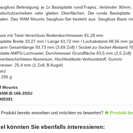
gfuss Befestigung: je 1x Basisplatte rund/Trapez, Verbinder 90mm,
dschutzscheiben oder glatten Oberflächen. Die runde Basisplat
alen. Das RAM Mounts Saugfuss-Set besteht aus: Saugfuss Basis mit T
sis mit Twist-Verschluss Bodendurchmesser 81,28 mm
splatte Breite 33,27 mm / Länge 61,72 mm / Lochabstand 48,56 mm (je
arm Gesamtlänge 93,73 mm (3,69 Zoll) / Sockel-zu-Sockel-Abstand 76
platte AMPS-Lochraster, Durchmesser Grundfläche 63,5 mm (2,5 Zoll)
ulverbeschichtetes Aluminium, Hochfestikeits-Verbundstoff, Gummi
esser: 25,4 mm (1 Zoll, B-Kugel)
arz
. 295 g
 Mounts
RAM-B-166-202U
905391
 Produkt bereits erworben und möchten es bewerten?
Produkt be
kel könnten Sie ebenfalls interessieren: