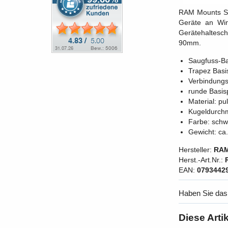
RAM Mounts Sau
Geräte an Win
Gerätehaltesch
90mm.
Saugfuss-Ba
Trapez Basi
Verbindungs
runde Basis
Material: p
Kugeldurchm
Farbe: schw
Gewicht: ca
Hersteller:
RAM
Herst.-Art.Nr.:
EAN:
0793442
Haben Sie das
Diese Arti