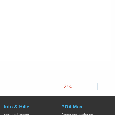
+1
Info & Hilfe
PDA Max
Versandkosten
Batterieverordnung