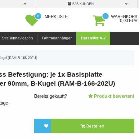
B2B KUNDEN
0
0
MERKLISTE
WARENKORB
0,00 EUR
Straßennavigation
Fahrradanhänger
Hersteller A-Z
-Kugel (RAM-B-166-202U)
 Befestigung: je 1x Basisplatte
der 90mm, B-Kugel (RAM-B-166-202U)
Bereits gekauft?
Produkt bewerten!
tage
Bestellen