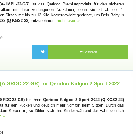
(A-HMPL-22-GR)
ist das Qeridoo Premiumprodukt für den sicheren
 allem mit ihrer verlängerten Nutzdauer, denn sie ist ab der 4.
n Sitzen mit bis zu 13 Kilo Körpergewicht geeignet, um Dein Baby in
022 (Q-KGS2-22)
mitzunehmen.
mehr lesen »
ge
Bestellen
r (A-SRDC-22-GR) für Qeridoo Kidgoo 2 Sport 2022
A-SRDC-22-GR)
für Ihren
Qeridoo Kidgoo 2 Sport 2022 (Q-KGS2-22)
Halt für den Rücken und deutlich mehr Komfort beim Sitzen. Durch das
 dem Körper an, so fühlen sich Ihre Kinder während der Fahrt deutlich
n »
ge