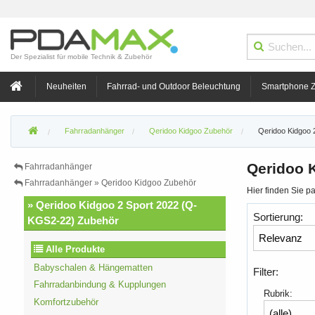
Der Spezialist für mobile Technik & Zubehör
Neuheiten
Fahrrad- und Outdoor Beleuchtung
Smartphone 
Fahrradanhänger
Qeridoo Kidgoo Zubehör
Qeridoo Kidgoo 
Qeridoo 
Fahrradanhänger
Fahrradanhänger » Qeridoo Kidgoo Zubehör
Hier finden Sie 
» Qeridoo Kidgoo 2 Sport 2022 (Q-
Sortierung:
KGS2-22) Zubehör
Alle Produkte
Babyschalen & Hängematten
Filter:
Fahrradanbindung & Kupplungen
Rubrik:
Komfortzubehör