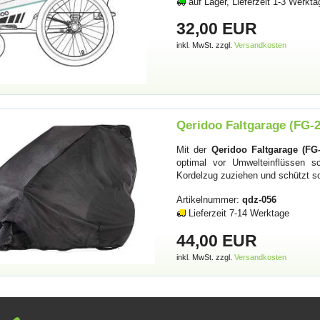
auf Lager, Lieferzeit 1-3 Werkta
32,00 EUR
inkl. MwSt. zzgl.
Versandkosten
Qeridoo Faltgarage (FG-2
Mit der
Qeridoo Faltgarage (FG-
optimal vor Umwelteinflüssen s
Kordelzug zuziehen und schützt s
Artikelnummer:
qdz-056
Lieferzeit 7-14 Werktage
44,00 EUR
inkl. MwSt. zzgl.
Versandkosten