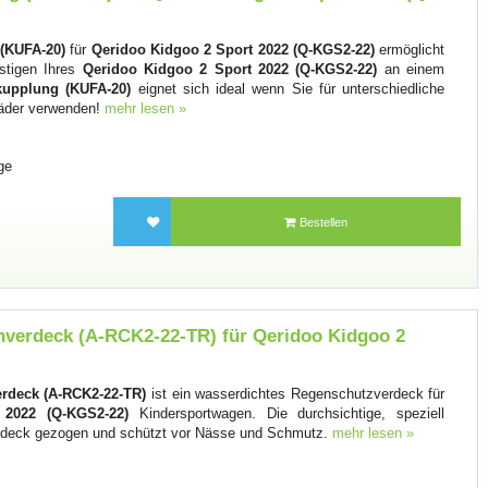
(KUFA-20)
für
Qeridoo Kidgoo 2 Sport 2022 (Q-KGS2-22)
ermöglicht
estigen Ihres
Qeridoo Kidgoo 2 Sport 2022 (Q-KGS2-22)
an einem
upplung (KUFA-20)
eignet sich ideal wenn Sie für unterschiedliche
räder verwenden!
mehr lesen »
ge
Bestellen
nverdeck (A-RCK2-22-TR) für Qeridoo Kidgoo 2
erdeck (A-RCK2-22-TR)
ist ein wasserdichtes Regenschutzverdeck für
2022 (Q-KGS2-22)
Kindersportwagen. Die durchsichtige, speziell
Verdeck gezogen und schützt vor Nässe und Schmutz.
mehr lesen »