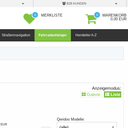
B2B KUNDEN
0
0
MERKLISTE
WARENKORB
0,00 EUR
Straßennavigation
Fahrradanhänger
Hersteller A-Z
Anzeigemodus:
Galerie
Liste
Qeridoo Modelle:
9 EUR