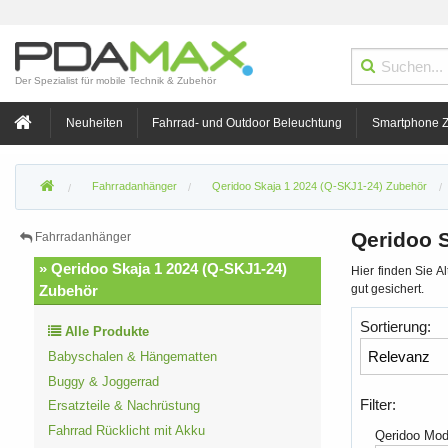
Der Spezialist für mobile Technik & Zubehör
Neuheiten
Fahrrad- und Outdoor Beleuchtung
Smartphone 
Fahrradanhänger
Qeridoo Skaja 1 2024 (Q-SKJ1-24) Zubehör
Qeridoo S
Fahrradanhänger
» Qeridoo Skaja 1 2024 (Q-SKJ1-24)
Hier finden Sie A
gut gesichert.
Zubehör
Sortierung:
Alle Produkte
Babyschalen & Hängematten
Buggy & Joggerrad
Filter:
Ersatzteile & Nachrüstung
Fahrrad Rücklicht mit Akku
Qeridoo Mod