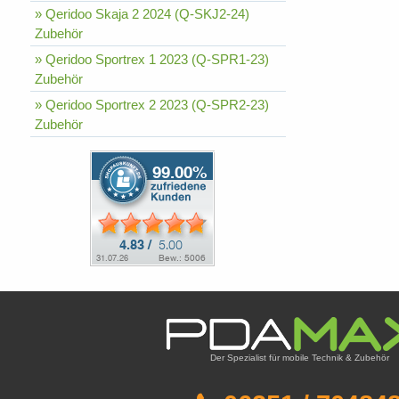
» Qeridoo Skaja 2 2024 (Q-SKJ2-24)
Zubehör
» Qeridoo Sportrex 1 2023 (Q-SPR1-23)
Zubehör
» Qeridoo Sportrex 2 2023 (Q-SPR2-23)
Zubehör
Der Spezialist für mobile Technik & Zubehör