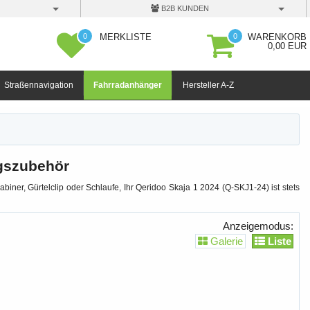
B2B KUNDEN
0
0
MERKLISTE
WARENKORB
0,00 EUR
Straßennavigation
Fahrradanhänger
Hersteller A-Z
ngszubehör
biner, Gürtelclip oder Schlaufe, Ihr Qeridoo Skaja 1 2024 (Q-SKJ1-24) ist stets
Anzeigemodus:
Galerie
Liste