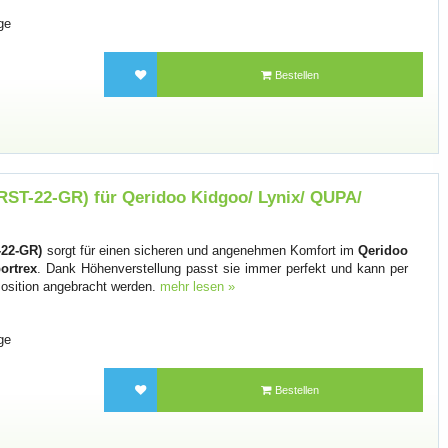
ge
Bestellen
RST-22-GR) für Qeridoo Kidgoo/ Lynix/ QUPA/
-22-GR)
sorgt für einen sicheren und angenehmen Komfort im
Qeridoo
ortrex
. Dank Höhenverstellung passt sie immer perfekt und kann per
Position angebracht werden.
mehr lesen »
ge
Bestellen