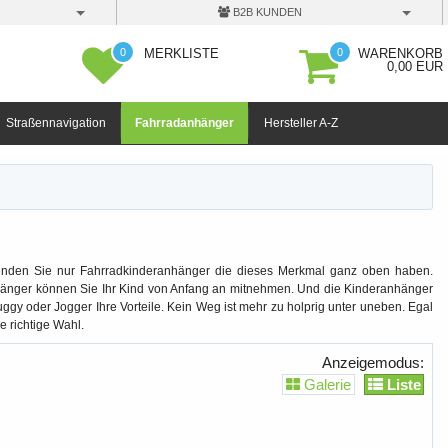
B2B KUNDEN
0
0
MERKLISTE
WARENKORB
0,00 EUR
Straßennavigation
Fahrradanhänger
Hersteller A-Z
 finden Sie nur Fahrradkinderanhänger die dieses Merkmal ganz oben haben.
nhänger können Sie Ihr Kind von Anfang an mitnehmen. Und die Kinderanhänger
ggy oder Jogger Ihre Vorteile. Kein Weg ist mehr zu holprig unter uneben. Egal
e richtige Wahl.
Anzeigemodus:
Galerie
Liste