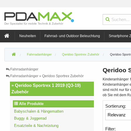
Der Spezialist für mobile Technik & Zubehör
Neuheiten
Fahrrad- und Outdoor Beleuchtung
Smartphone 
Fahrradanhänger
Qeridoo Sportrex Zubehör
Qeridoo Sport
Qeridoo S
Fahrradanhänger
Fahrradanhänger » Qeridoo Sportrex Zubehör
Kinderanhänger f
Kinderanhänger e
» Qeridoo Sportrex 1 2019 (Q3-19)
sind nicht nur fü
Zubehör
ob Sie mit dem Ra
Alle Produkte
Sortierung:
Babyschalen & Hängematten
Buggy & Joggerrad
Ersatzteile & Nachrüstung
Filter: