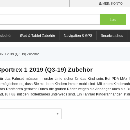
MEIN KONTO
Zubehör
iPad & Tablet Zubehör
Navigation & GPS
Smartwatches
rex 1 2019 (Q3-19) Zubehör
portrex 1 2019 (Q3-19) Zubehör
ür das Fahrrad müssen in erster Linie sicher für das Kind sein. Bei PDA MAx
rmöglichen es, dass Sie mit Ihren Kindern immer mobil sind. Mit einem Kindera
r das Radfahren gedacht. Durch die großen Räder zeigen die Anhänger auch als Bu
d, zu Fuß, mit den Rollerblades unterwegs sind. Ein Fahrrad Kinderanhänger ist di