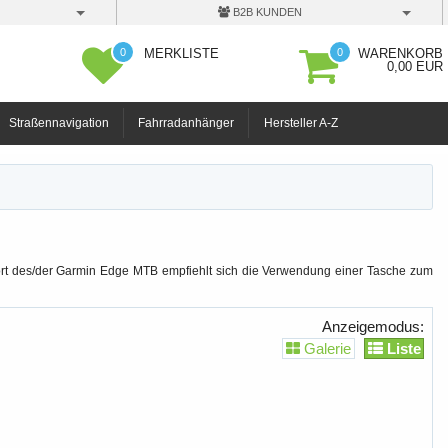
B2B KUNDEN
0
0
MERKLISTE
WARENKORB
0,00 EUR
Straßennavigation
Fahrradanhänger
Hersteller A-Z
ort des/der Garmin Edge MTB empfiehlt sich die Verwendung einer Tasche zum
Anzeigemodus:
Galerie
Liste