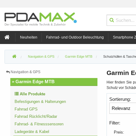
Der Spezialist für mobile Technik & Zubehör
Neuheiten
Fahrrad- und Outdoor Beleuchtung
Smartphone 
Navigation & GPS
Garmin Edge MTB
Schutzhüllen & Tasch
Garmin E
Navigation & GPS
» Garmin Edge MTB
Hier finden Sie 
Schutz vor Schäd
Alle Produkte
Sortierung:
Befestigungen & Halterungen
Fahrrad GPS
Fahrrad Rücklicht/Radar
Filter:
Fahrrad- & Fitnesssensoren
Ladegeräte & Kabel
Preis: