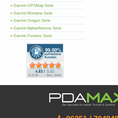
» Garmin GPSMap Serie
» Garmin Montana Serie
» Garmin Oregon Serie
» Garmin Alpha/Atemos Serie
» Garmin Foretrex Serie
Der Spezialist für mobile Technik & Zubehör