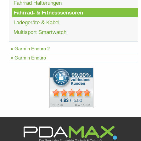
Fahrrad Halterungen
Fahrrad- & Fitnesssensoren
Ladegeräte & Kabel
Multisport Smartwatch
» Garmin Enduro 2
» Garmin Enduro
Der Spezialist für mobile Technik & Zubehör