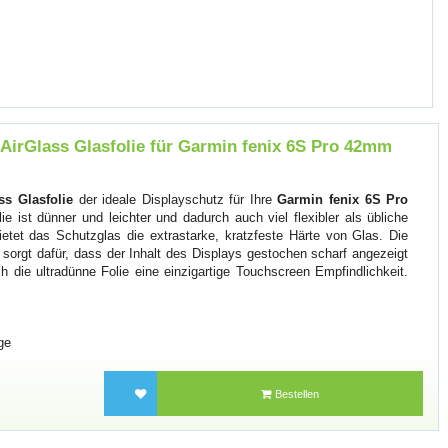
irGlass Glasfolie für Garmin fenix 6S Pro 42mm
s Glasfolie
der ideale Displayschutz für Ihre
Garmin fenix 6S Pro
ie ist dünner und leichter und dadurch auch viel flexibler als übliche
 bietet das Schutzglas die extrastarke, kratzfeste Härte von Glas. Die
 sorgt dafür, dass der Inhalt des Displays gestochen scharf angezeigt
ch die ultradünne Folie eine einzigartige Touchscreen Empfindlichkeit.
ge
Bestellen