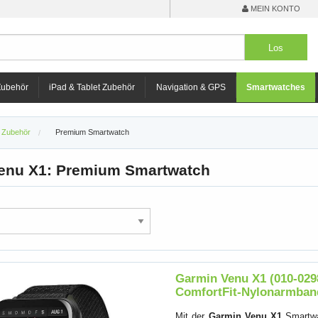
MEIN KONTO
Zubehör
iPad & Tablet Zubehör
Navigation & GPS
Smartwatches
 Zubehör
Premium Smartwatch
enu X1: Premium Smartwatch
Garmin Venu X1 (010-0298
ComfortFit-Nylonarmban
Mit der
Garmin Venu X1
Smartwa