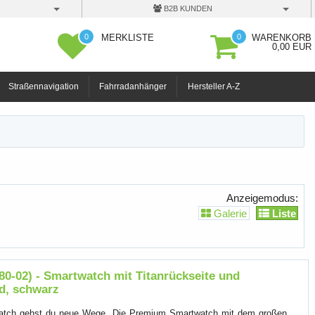
B2B KUNDEN
0
0
MERKLISTE
WARENKORB
0,00 EUR
Straßennavigation
Fahrradanhänger
Hersteller A-Z
Anzeigemodus:
Galerie
Liste
0-02) - Smartwatch mit Titanrückseite und
d, schwarz
tch gehst du neue Wege. Die Premium Smartwatch mit dem großen