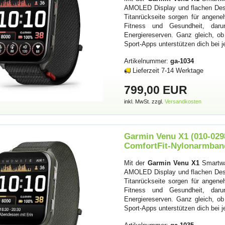
AMOLED Display und flachen Desig
Titanrückseite sorgen für angeneh
Fitness und Gesundheit, daru
Energiereserven. Ganz gleich, ob
Sport-Apps unterstützen dich bei je
Artikelnummer:
ga-1034
Lieferzeit 7-14 Werktage
799,00 EUR
inkl. MwSt. zzgl.
Versandkosten
Garmin Venu X1 (010-0298
ComfortFit-Nylonarmban
Mit der
Garmin Venu X1
Smartwa
AMOLED Display und flachen Desig
Titanrückseite sorgen für angeneh
Fitness und Gesundheit, daru
Energiereserven. Ganz gleich, ob
Sport-Apps unterstützen dich bei je