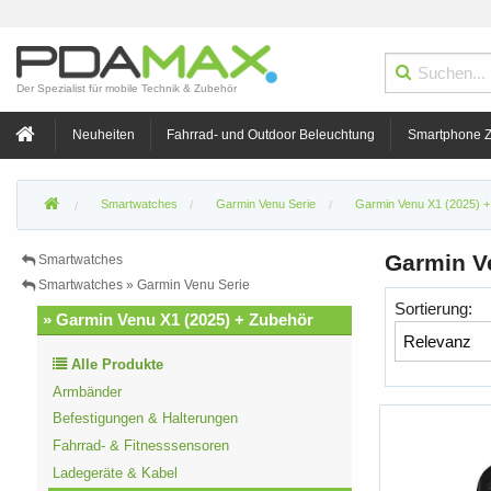
Der Spezialist für mobile Technik & Zubehör
Neuheiten
Fahrrad- und Outdoor Beleuchtung
Smartphone 
Smartwatches
Garmin Venu Serie
Garmin Venu X1 (2025) +
Garmin V
Smartwatches
Smartwatches » Garmin Venu Serie
Sortierung:
» Garmin Venu X1 (2025) + Zubehör
Alle Produkte
Armbänder
Befestigungen & Halterungen
Fahrrad- & Fitnesssensoren
Ladegeräte & Kabel