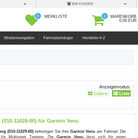
B2B KUNDEN
0
0
MERKLISTE
WARENKORB
0,00 EUR
Straßennavigation
Fahrradanhänger
Hersteller A-Z
Anzeigemodus:
Galerie
Liste
 (010-11029-00) für Garmin Venu
ng (010-11029-00)
befestigen Sie Ihre
Garmin Venu
am Fahrrad. Die
 für Multisport Training. Die
Garmin Venu
lässt sich für einen