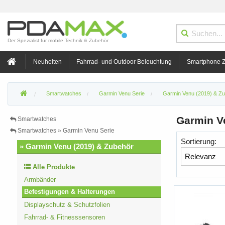
Der Spezialist für mobile Technik & Zubehör
Neuheiten
Fahrrad- und Outdoor Beleuchtung
Smartphone 
Smartwatches
Garmin Venu Serie
Garmin Venu (2019) & Z
Garmin V
Smartwatches
Smartwatches » Garmin Venu Serie
Sortierung:
» Garmin Venu (2019) & Zubehör
Alle Produkte
Armbänder
Befestigungen & Halterungen
Displayschutz & Schutzfolien
Fahrrad- & Fitnesssensoren