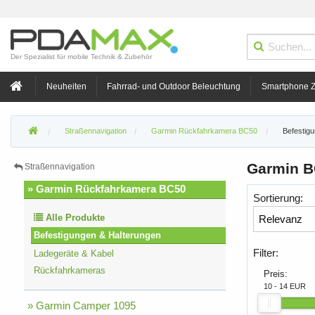
Der Spezialist für mobile Technik & Zubehör
Neuheiten
Fahrrad- und Outdoor Beleuchtung
Smartphone 
Straßennavigation
Garmin Rückfahrkamera BC50
Befestig
Garmin B
Straßennavigation
» Garmin Rückfahrkamera BC50
Sortierung:
Alle Produkte
Befestigungen & Halterungen
Filter:
Ladegeräte & Kabel
Rückfahrkameras
Preis:
10 - 14 EUR
» Garmin Camper 1095