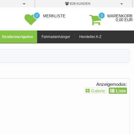
B2B KUNDEN
0
0
MERKLISTE
WARENKORB
0,00 EUR
Straßennavigation
Fahrradanhänger
Hersteller A-Z
Anzeigemodus:
Galerie
Liste