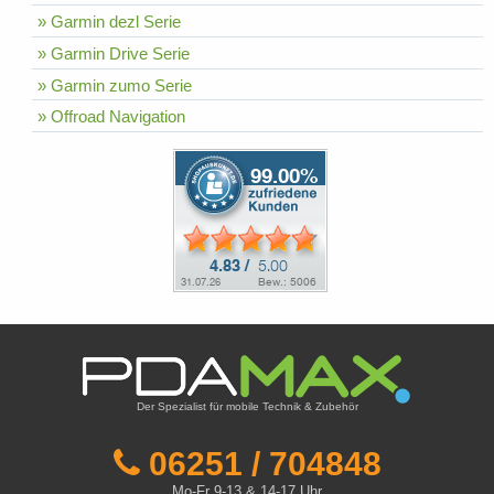
» Garmin dezl Serie
» Garmin Drive Serie
» Garmin zumo Serie
» Offroad Navigation
Der Spezialist für mobile Technik & Zubehör
06251 / 704848
Mo-Fr 9-13 & 14-17 Uhr