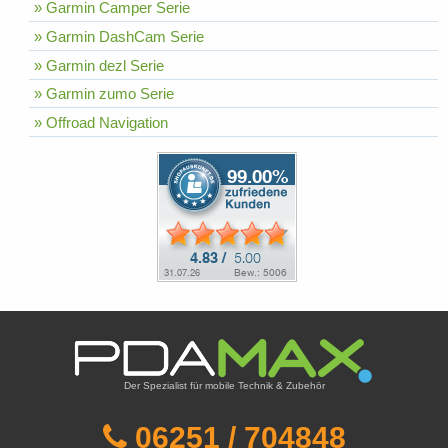
» Garmin Camper Serie
» Garmin DashCam Serie
» Garmin dezl Serie
» Garmin zumo Serie
» Offroad Navigation
Der Spezialist für mobile Technik & Zubehör
06251 / 704848