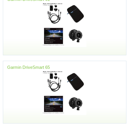
Garmin DriveSmart 65