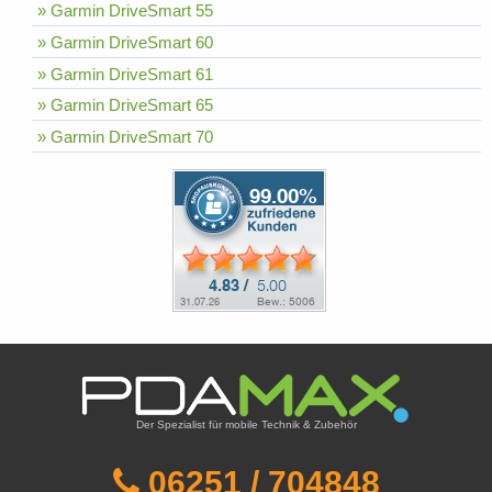
» Garmin DriveSmart 55
» Garmin DriveSmart 60
» Garmin DriveSmart 61
» Garmin DriveSmart 65
» Garmin DriveSmart 70
Der Spezialist für mobile Technik & Zubehör
06251 / 704848