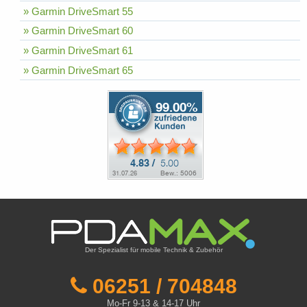
» Garmin DriveSmart 55
» Garmin DriveSmart 60
» Garmin DriveSmart 61
» Garmin DriveSmart 65
Der Spezialist für mobile Technik & Zubehör
06251 / 704848
Mo-Fr 9-13 & 14-17 Uhr