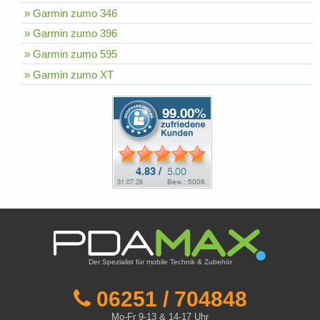
» Garmin zumo 346
» Garmin zumo 396
» Garmin zumo 595
» Garmin zumo XT
Der Spezialist für mobile Technik & Zubehör
06251 / 704848
Mo-Fr 9-13 & 14-17 Uhr