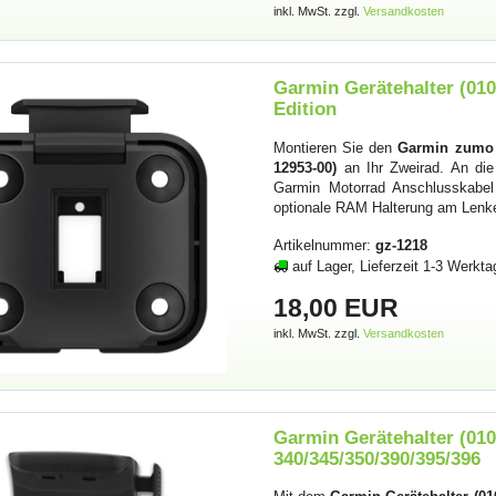
inkl. MwSt. zzgl.
Versandkosten
Garmin Gerätehalter (010
Edition
Montieren Sie den
Garmin zumo X
12953-00)
an Ihr Zweirad. An di
Garmin Motorrad Anschlusskabel 
optionale RAM Halterung am Lenke
Artikelnummer:
gz-1218
auf Lager, Lieferzeit 1-3 Werkta
18,00 EUR
inkl. MwSt. zzgl.
Versandkosten
Garmin Gerätehalter (01
340/345/350/390/395/396