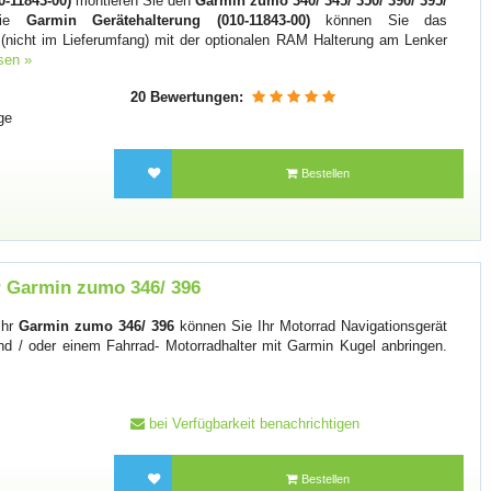
0-11843-00)
montieren Sie den
Garmin zumo 340/ 345/ 350/ 390/ 395/
die
Garmin Gerätehalterung (010-11843-00)
können Sie das
(nicht im Lieferumfang) mit der optionalen RAM Halterung am Lenker
sen »
20 Bewertungen:
ge
Bestellen
 Garmin zumo 346/ 396
Ihr
Garmin zumo 346/ 396
können Sie Ihr Motorrad Navigationsgerät
d / oder einem Fahrrad- Motorradhalter mit Garmin Kugel anbringen.
bei Verfügbarkeit benachrichtigen
Bestellen