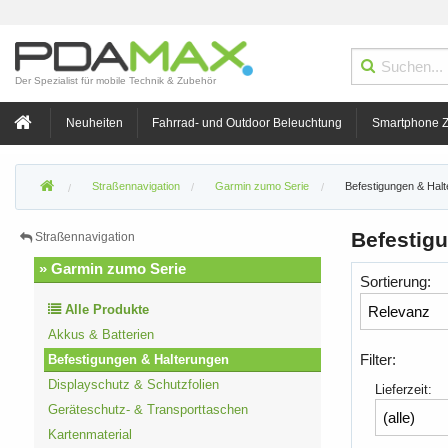
Der Spezialist für mobile Technik & Zubehör
Neuheiten
Fahrrad- und Outdoor Beleuchtung
Smartphone 
Straßennavigation
Garmin zumo Serie
Befestigungen & Hal
Befestig
Straßennavigation
» Garmin zumo Serie
Sortierung:
Alle Produkte
Akkus & Batterien
Filter:
Befestigungen & Halterungen
Displayschutz & Schutzfolien
Lieferzeit:
Geräteschutz- & Transporttaschen
Kartenmaterial