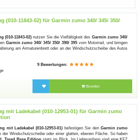
 (010-11843-02) für Garmin zumo 340/ 345/ 350/
g (010-11843-02)
nutzen Sie die Vielfältigkeit des
Garmin zumo 340/
den
Garmin zumo 340/ 345/ 350/ 390/ 395
vom Motorrad, und bringen
alterung am Armaturenbrett oder an der Windschutzscheibe des Autos
9 Bewertungen:
ge
Bestellen
g mit Ladekabel (010-12953-01) für Garmin zumo
ition
g mit Ladekabel (010-12953-01)
befestigen Sie den
Garmin zumo
 der Windschutzscheibe oder einer glatten, ebenen Fläche. So haben
, Tread Base Edition
stets im Blick. Im Lieferumfang sind eine KFZ