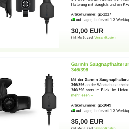
Halterung mit Saugfuß und ein KF
Artikelnummer:
gz-1217
auf Lager, Lieferzeit 1-3 Werkta
30,00 EUR
inkl. MwSt. zzgl.
Versandkosten
Garmin Saugnapfhalterun
346/396
Mit der
Garmin Saugnapfhalterun
346/396
an der Windschutzscheibe 
346/396
stets im Blick. Im Liefe
mehr lesen »
Artikelnummer:
gz-1049
auf Lager, Lieferzeit 1-3 Werkta
35,00 EUR
inkl. MwSt. zzgl.
Versandkosten