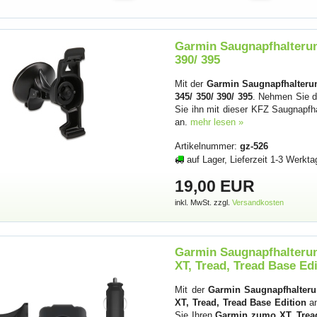
Garmin Saugnapfhalterung
390/ 395
Mit der
Garmin Saugnapfhalterun
345/ 350/ 390/ 395
. Nehmen Sie 
Sie ihn mit dieser KFZ Saugnapfh
an.
mehr lesen »
Artikelnummer:
gz-526
auf Lager, Lieferzeit 1-3 Werkta
19,00 EUR
inkl. MwSt. zzgl.
Versandkosten
Garmin Saugnapfhalterun
XT, Tread, Tread Base Ed
Mit der
Garmin Saugnapfhalterun
XT, Tread, Tread Base Edition
an
Sie Ihren
Garmin zumo XT, Tread