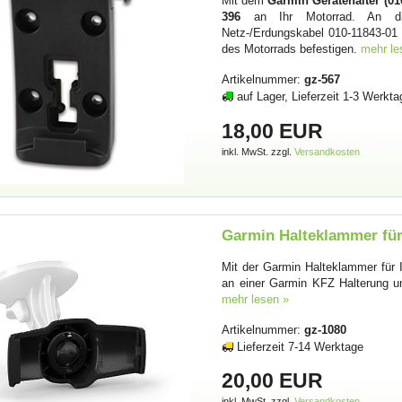
Mit dem
Garmin Gerätehalter (01
396
an Ihr Motorrad. An 
Netz-/Erdungskabel 010-11843-01 
des Motorrads befestigen.
mehr le
Artikelnummer:
gz-567
auf Lager, Lieferzeit 1-3 Werkta
18,00 EUR
inkl. MwSt. zzgl.
Versandkosten
Garmin Halteklammer für
Mit der Garmin Halteklammer für 
an einer Garmin KFZ Halterung un
mehr lesen »
Artikelnummer:
gz-1080
Lieferzeit 7-14 Werktage
20,00 EUR
inkl. MwSt. zzgl.
Versandkosten