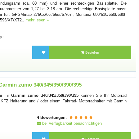
indungsarm (ca. 60 mm) und einer rechteckigen Basisplatte. Die
durchmesser von 1,27 bis 3,18 cm. Die rechteckige Basisplatte passt
alter für: GPSMmap 276Cx/66i/66sr/67/67i, Montana 680/610/650t/680t,
/595/XT/XT2..
mehr lesen »
ge
Bestellen
 Garmin zumo 340/345/350/390/395
r Ihr
Garmin zumo 340/345/350/390/395
können Sie Ihr Motorrad
 KFZ Halterung und / oder einem Fahrrad- Motorradhalter mit Garmin
4 Bewertungen:
bei Verfügbarkeit benachrichtigen
Bestellen