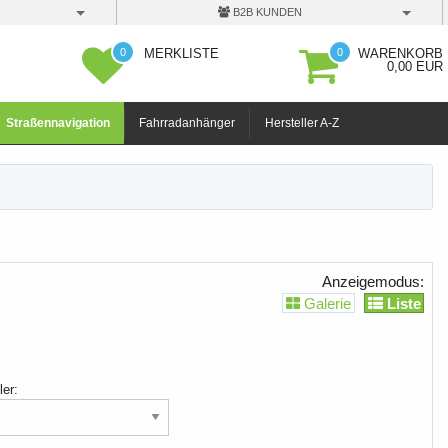
B2B KUNDEN
0
0
MERKLISTE
WARENKORB
0,00 EUR
Straßennavigation
Fahrradanhänger
Hersteller A-Z
Anzeigemodus:
Galerie
Liste
ler: