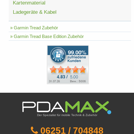
Kartenmaterial
Ladegeräte & Kabel
» Garmin Tread Zubehör
» Garmin Tread Base Edition Zubehör
Der Spezialist für mobile Technik & Zubehör
06251 / 704848