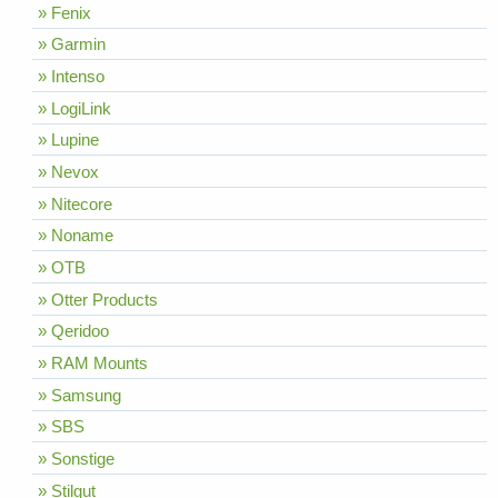
» Fenix
» Garmin
» Intenso
» LogiLink
» Lupine
» Nevox
» Nitecore
» Noname
» OTB
» Otter Products
» Qeridoo
» RAM Mounts
» Samsung
» SBS
» Sonstige
» Stilgut