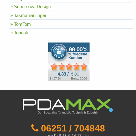
» Supernova Design
» Tasmanian Tiger
» TomTom
» Topeak
Der Spezialist für mobile Technik & Zubehör
06251 / 704848
Mo-Fr 9-13 & 14-17 Uhr