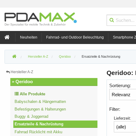
Der Spezialist für mobile Technik & Zubehör
Neuheiten
Fahrrad- und Outdoor Beleuchtung
Smartphone 
Hersteller A-Z
Qeridoo
Ersatzteile & Nachrüstung
Qeridoo: 
Hersteller A-Z
» Qeridoo
Sortierung:
Alle Produkte
Babyschalen & Hängematten
Filter:
Befestigungen & Halterungen
Buggy & Joggerrad
Lieferzeit:
Ersatzteile & Nachrüstung
Fahrrad Rücklicht mit Akku