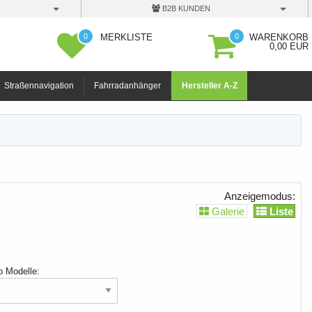
B2B KUNDEN
0
0
MERKLISTE
WARENKORB
0,00 EUR
Straßennavigation
Fahrradanhänger
Hersteller A-Z
Anzeigemodus:
Galerie
Liste
o Modelle: