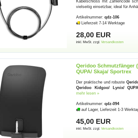
Kabelschloss mit Zahlencode sch
vielseitig einsetzbar, ideal für An
Artikelnummer:
qdz-106
Lieferzeit 7-14 Werktage
28,00 EUR
inkl. MwSt. zzgl.
Versandkosten
Qeridoo Schmutzfänger (
QUPA/ Skaja/ Sportrex
Der praktische und robuste
Qerid
Qeridoo Kidgoo/ Lynix/ QUPA
mehr lesen »
Artikelnummer:
qdz-094
auf Lager, Lieferzeit 1-3 Werkta
45,00 EUR
inkl. MwSt. zzgl.
Versandkosten