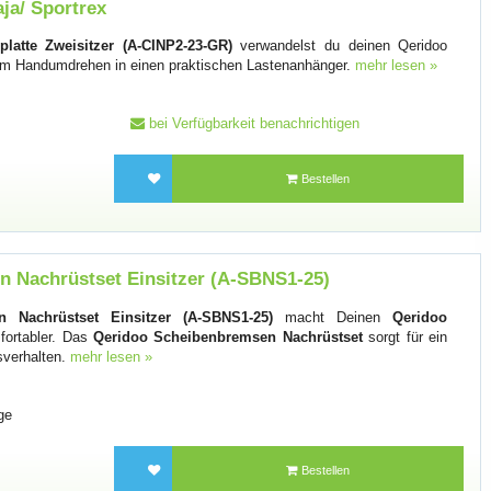
ja/ Sportrex
latte Zweisitzer (A-CINP2-23-GR)
verwandelst du deinen Qeridoo
 im Handumdrehen in einen praktischen Lastenanhänger.
mehr lesen »
bei Verfügbarkeit benachrichtigen
Bestellen
 Nachrüstset Einsitzer (A-SBNS1-25)
 Nachrüstset Einsitzer (A-SBNS1-25)
macht Deinen
Qeridoo
fortabler. Das
Qeridoo Scheibenbremsen Nachrüstset
sorgt für ein
sverhalten.
mehr lesen »
ge
Bestellen