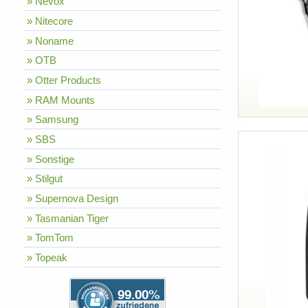
» Nevox
» Nitecore
» Noname
» OTB
» Otter Products
» RAM Mounts
» Samsung
» SBS
» Sonstige
» Stilgut
» Supernova Design
» Tasmanian Tiger
» TomTom
» Topeak