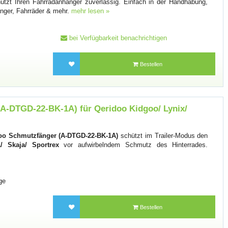
ützt Ihren Fahrradanhänger zuverlässig. Einfach in der Handhabung,
hänger, Fahrräder & mehr.
mehr lesen »
bei Verfügbarkeit benachrichtigen
Bestellen
A-DTGD-22-BK-1A) für Qeridoo Kidgoo/ Lynix/
oo Schmutzfänger (A-DTGD-22-BK-1A)
schützt im Trailer-Modus den
/ Skaja/ Sportrex
vor aufwirbelndem Schmutz des Hinterrades.
ge
Bestellen