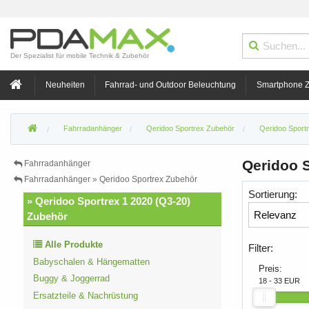
Der Spezialist für mobile Technik & Zubehör
Neuheiten
Fahrrad- und Outdoor Beleuchtung
Smartphone 
Fahrradanhänger
Qeridoo Sportrex Zubehör
Qeridoo Sport
Qeridoo S
Fahrradanhänger
Fahrradanhänger » Qeridoo Sportrex Zubehör
Sortierung:
» Qeridoo Sportrex 1 2020 (Q3-20)
Zubehör
Alle Produkte
Filter:
Babyschalen & Hängematten
Preis:
Buggy & Joggerrad
18 - 33 EUR
Ersatzteile & Nachrüstung