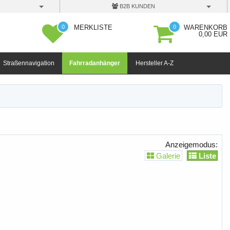
B2B KUNDEN
0
0
MERKLISTE
WARENKORB
0,00 EUR
Straßennavigation
Fahrradanhänger
Hersteller A-Z
Anzeigemodus:
Galerie
Liste