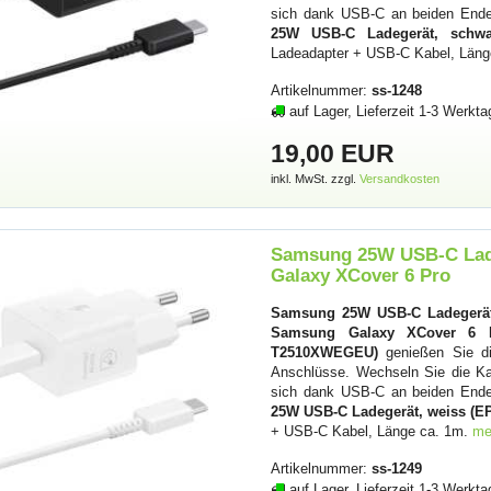
sich dank USB-C an beiden Ende
25W USB-C Ladegerät, schwa
Ladeadapter + USB-C Kabel, Läng
Artikelnummer:
ss-1248
auf Lager, Lieferzeit 1-3 Werkta
19,00 EUR
inkl. MwSt. zzgl.
Versandkosten
Samsung 25W USB-C Lad
Galaxy XCover 6 Pro
Samsung 25W USB-C Ladegerät
Samsung Galaxy XCover 6 
T2510XWEGEU)
genießen Sie die
Anschlüsse. Wechseln Sie die Ka
sich dank USB-C an beiden Ende
25W USB-C Ladegerät, weiss (
+ USB-C Kabel, Länge ca. 1m.
me
Artikelnummer:
ss-1249
auf Lager, Lieferzeit 1-3 Werkta