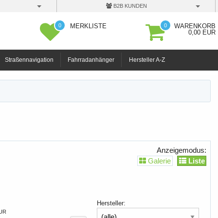
B2B KUNDEN
0
0
MERKLISTE
WARENKORB
0,00 EUR
Straßennavigation
Fahrradanhänger
Hersteller A-Z
Anzeigemodus:
Galerie
Liste
Hersteller:
EUR