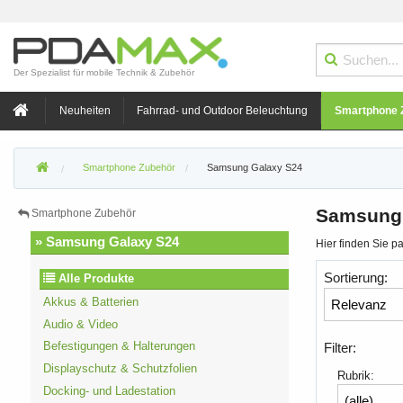
Der Spezialist für mobile Technik & Zubehör
Neuheiten
Fahrrad- und Outdoor Beleuchtung
Smartphone 
Smartphone Zubehör
Samsung Galaxy S24
Samsung 
Smartphone Zubehör
» Samsung Galaxy S24
Hier finden Sie 
Sortierung:
Alle Produkte
Akkus & Batterien
Audio & Video
Befestigungen & Halterungen
Filter:
Displayschutz & Schutzfolien
Rubrik:
Docking- und Ladestation