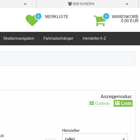
B2B KUNDEN
0
0
MERKLISTE
WARENKORB
0,00 EUR
Straßennavigation
Fahrradanhänger
Hersteller A-Z
Anzeigemodus:
Galerie
Liste
Hersteller:
EUR