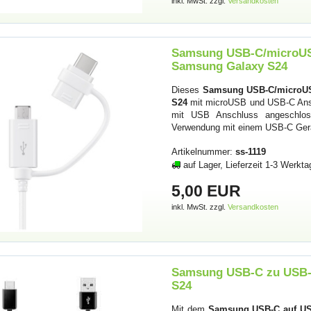
inkl. MwSt. zzgl.
Versandkosten
Samsung USB-C/microUSB
Samsung Galaxy S24
Dieses
Samsung USB-C/microUS
S24
mit microUSB und USB-C Ansc
mit USB Anschluss angeschlos
Verwendung mit einem USB-C Geräte
Artikelnummer:
ss-1119
auf Lager, Lieferzeit 1-3 Werkta
5,00 EUR
inkl. MwSt. zzgl.
Versandkosten
Samsung USB-C zu USB-A
S24
Mit dem
Samsung USB-C auf US