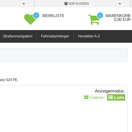
B2B KUNDEN
0
0
MERKLISTE
WARENKORB
0,00 EUR
Straßennavigation
Fahrradanhänger
Hersteller A-Z
axy S24 FE.
Anzeigemodus:
Galerie
Liste