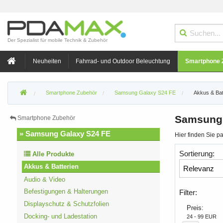
Der Spezialist für mobile Technik & Zubehör
Neuheiten
Fahrrad- und Outdoor Beleuchtung
Smartphone 
Smartphone Zubehör
Samsung Galaxy S24 FE
Akkus & Bat
Samsung 
Smartphone Zubehör
» Samsung Galaxy S24 FE
Hier finden Sie 
Sortierung:
Alle Produkte
Akkus & Batterien
Audio & Video
Befestigungen & Halterungen
Filter:
Displayschutz & Schutzfolien
Preis:
Docking- und Ladestation
24 - 99 EUR