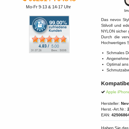
Mo-Fr 9-13 & 14-17 Uhr
Das nevox Sty
Stilvoll und 
NYLON sicher ge
Durch die ver
Hochwertiges S
Schmales De
Angenehme 
Optimal an
Schmutzabwe
Kompatibe
Apple iPhon
Hersteller:
Nev
Herst.-Art.Nr.:
EAN:
4250686
Haben Sie das