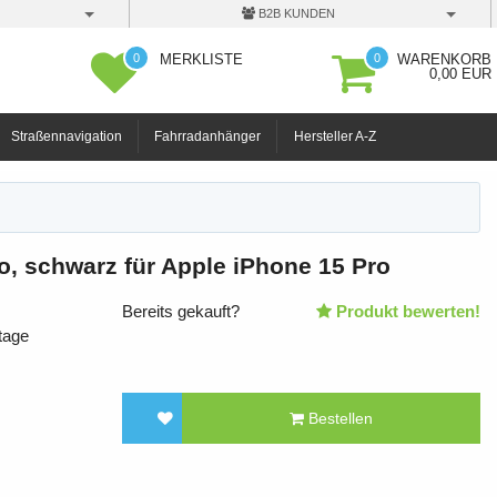
B2B KUNDEN
0
0
MERKLISTE
WARENKORB
0,00 EUR
Straßennavigation
Fahrradanhänger
Hersteller A-Z
o, schwarz für Apple iPhone 15 Pro
Bereits gekauft?
Produkt bewerten!
tage
Bestellen