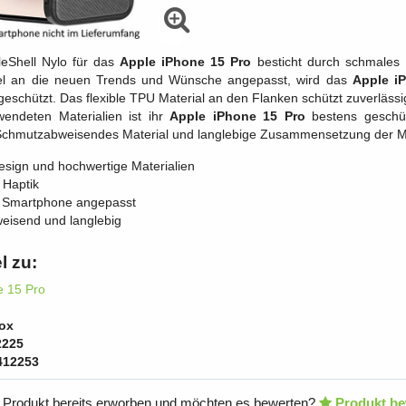
leShell Nylo für das
Apple iPhone 15 Pro
besticht durch schmales 
edel an die neuen Trends und Wünsche angepasst, wird das
Apple i
schützt. Das flexible TPU Material an den Flanken schützt zuverlässig 
wendeten Materialien ist ihr
Apple iPhone 15 Pro
bestens geschüt
chmutzabweisendes Material und langlebige Zusammensetzung der Ma
sign und hochwertige Materialien
Haptik
s Smartphone angepasst
isend und langlebig
l zu:
e 15 Pro
ox
2225
412253
 Produkt bereits erworben und möchten es bewerten?
Produkt be