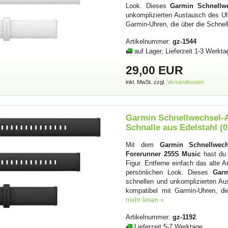
Look. Dieses
Garmin Schnellw
unkomplizierten Austausch des U
Garmin-Uhren, die über die Schne
Artikelnummer:
gz-1544
auf Lager, Lieferzeit 1-3 Werkta
29,00 EUR
inkl. MwSt. zzgl.
Versandkosten
Garmin Schnellwechsel-
Schnalle aus Edelstahl (
Mit dem
Garmin Schnellwech
Forerunner 255S Music
hast du 
Figur. Entferne einfach das alte
persönlichen Look. Dieses
Garm
schnellen und unkomplizierten 
kompatibel mit Garmin-Uhren, d
mehr lesen »
Artikelnummer:
gz-1192
Lieferzeit 5-7 Werktage