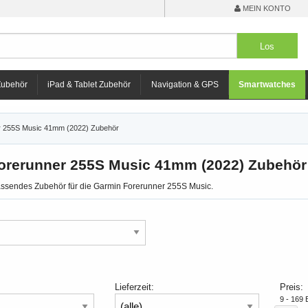
MEIN KONTO
Zubehör
iPad & Tablet Zubehör
Navigation & GPS
Smartwatches
r 255S Music 41mm (2022) Zubehör
orerunner 255S Music 41mm (2022) Zubehör
passendes Zubehör für die Garmin Forerunner 255S Music.
Lieferzeit:
Preis:
9 - 169