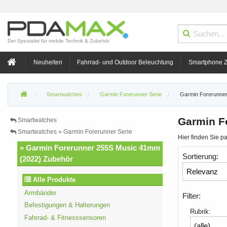
Der Spezialist für mobile Technik & Zubehör
Neuheiten
Fahrrad- und Outdoor Beleuchtung
Smartphone 
Smartwatches
Garmin Forerunner Serie
Garmin Forerunne
Garmin F
Smartwatches
Smartwatches » Garmin Forerunner Serie
Hier finden Sie 
» Garmin Forerunner 255S Music 41mm
Sortierung:
(2022) Zubehör
Alle Produkte
Armbänder
Filter:
Befestigungen & Halterungen
Rubrik:
Fahrrad- & Fitnesssensoren