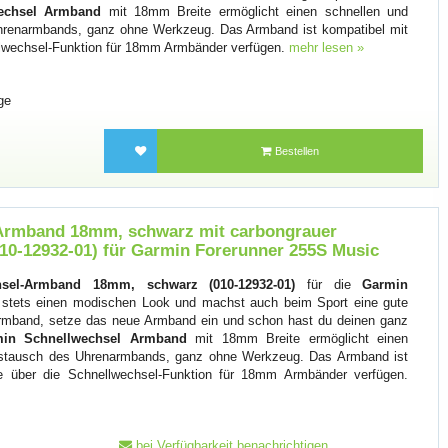
echsel Armband
mit 18mm Breite ermöglicht einen schnellen und
hrenarmbands, ganz ohne Werkzeug. Das Armband ist kompatibel mit
llwechsel-Funktion für 18mm Armbänder verfügen.
mehr lesen »
ge
Bestellen
Armband 18mm, schwarz mit carbongrauer
010-12932-01) für Garmin Forerunner 255S Music
sel-Armband 18mm, schwarz (010-12932-01)
für die
Garmin
stets einen modischen Look und machst auch beim Sport eine gute
 Armband, setze das neue Armband ein und schon hast du deinen ganz
in Schnellwechsel Armband
mit 18mm Breite ermöglicht einen
Austausch des Uhrenarmbands, ganz ohne Werkzeug. Das Armband ist
ie über die Schnellwechsel-Funktion für 18mm Armbänder verfügen.
bei Verfügbarkeit benachrichtigen