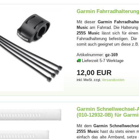
Garmin Fahrradhalterung
Mit dieser
Garmin Fahrradhalter
Music
am Fahrrad. Die Halterung i
255S Music
lässt sich für eine
Fahrradhalterung befestigen. Di
somit auch geeignet um diese z.B
Artikelnummer:
gz-169
Lieferzeit 5-7 Werktage
12,00 EUR
inkl. MwSt. zzgl.
Versandkosten
Garmin Schnellwechsel-A
(010-12932-0B) für Garm
Mit dem
Garmin Schnellwechse
255S Music
hast du stets einen 
einfach das alte Armband, setze