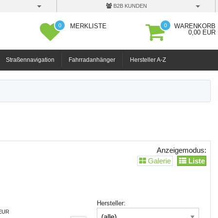
B2B KUNDEN
0
0
MERKLISTE
WARENKORB
0,00 EUR
Straßennavigation
Fahrradanhänger
Hersteller A-Z
Anzeigemodus:
Galerie
Liste
Hersteller:
 EUR