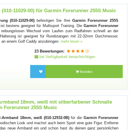
 (010-11029-00) für Garmin Forerunner 255S Music
ung (010-11029-00)
befestigen Sie Ihre
Garmin Forerunner 255S
st bestens geeignet für Multisport Training. Die
Garmin Forerunner
n reibungslosen Wechsel vom Laufen zum Radfahren schnell an der
e Halterung ist geeignet für Rundstangen mit 22-32mm Durchmesser,
. an einem Golf Caddy anzubringen.
mehr lesen »
23 Bewertungen:
bei Verfügbarkeit benachrichtigen
Bestellen
rmband 18mm, weiß mit silberfarbener Schnalle
in Forerunner 255S Music
l-Armband 18mm, weiß (010-12932-0B)
für die
Garmin Forerunner
modischen Look und machst auch beim Sport eine gute Figur. Entferne
 das neue Armband ein und schon hast du deinen ganz persönlichen