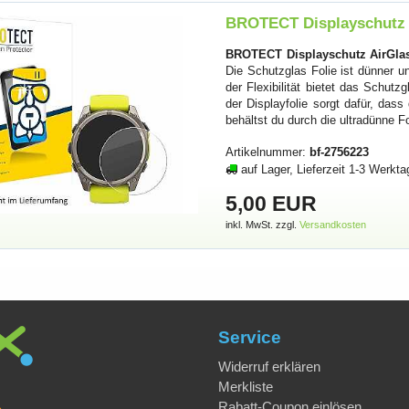
BROTECT Displayschutz Ai
BROTECT Displayschutz AirGlas
Die Schutzglas Folie ist dünner un
der Flexibilität bietet das Schut
der Displayfolie sorgt dafür, dass
behältst du durch die ultradünne F
Artikelnummer:
bf-2756223
auf Lager, Lieferzeit 1-3 Werkta
5,00 EUR
inkl. MwSt. zzgl.
Versandkosten
Service
Widerruf erklären
Merkliste
Rabatt-Coupon einlösen