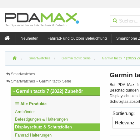
Der Spezialist für mobile Technik & Zubehör
Neuheiten
Fahrrad- und Outdoor Beleuchtung
Smartphone 
Smartwatches
Garmin tactix Serie
Garmin tactix 7 (2022) Z
Garmin ta
Smartwatches
Smartwatches » Garmin tactix Serie
Bei PDA Max fin
Beschädigungen Ih
» Garmin tactix 7 (2022) Zubehör
Displayschutzes 
Schutzglas absorb
Alle Produkte
Armbänder
Sortierung:
Befestigungen & Halterungen
Displayschutz & Schutzfolien
Fahrrad Halterungen