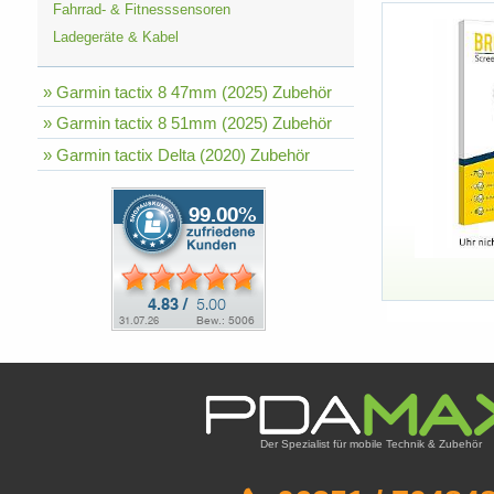
Fahrrad- & Fitnesssensoren
Ladegeräte & Kabel
» Garmin tactix 8 47mm (2025) Zubehör
» Garmin tactix 8 51mm (2025) Zubehör
» Garmin tactix Delta (2020) Zubehör
Der Spezialist für mobile Technik & Zubehör