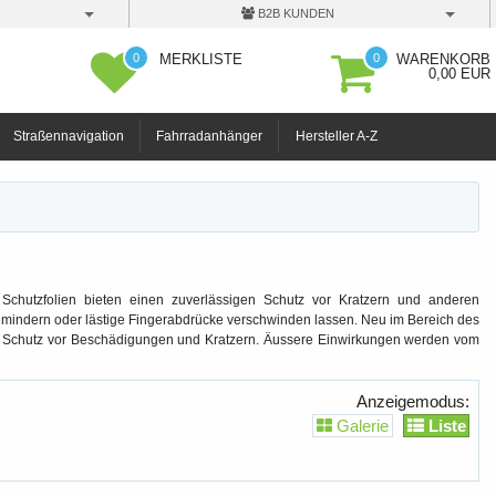
B2B KUNDEN
0
0
MERKLISTE
WARENKORB
0,00 EUR
Straßennavigation
Fahrradanhänger
Hersteller A-Z
Schutzfolien bieten einen zuverlässigen Schutz vor Kratzern und anderen
n mindern oder lästige Fingerabdrücke verschwinden lassen. Neu im Bereich des
alen Schutz vor Beschädigungen und Kratzern. Äussere Einwirkungen werden vom
Anzeigemodus:
Galerie
Liste