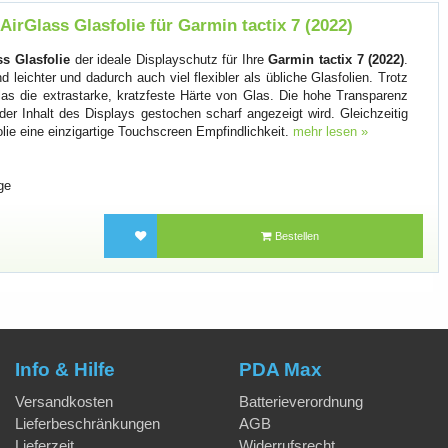
rGlass Glasfolie für Garmin tactix 7 (2022)
s Glasfolie
der ideale Displayschutz für Ihre
Garmin tactix 7 (2022)
.
d leichter und dadurch auch viel flexibler als übliche Glasfolien. Trotz
zglas die extrastarke, kratzfeste Härte von Glas. Die hohe Transparenz
 der Inhalt des Displays gestochen scharf angezeigt wird. Gleichzeitig
olie eine einzigartige Touchscreen Empfindlichkeit.
mehr lesen »
ge
Bestellen
Info & Hilfe
PDA Max
Versandkosten
Batterieverordnung
Lieferbeschränkungen
AGB
Lieferzeit
Widerrufsrecht